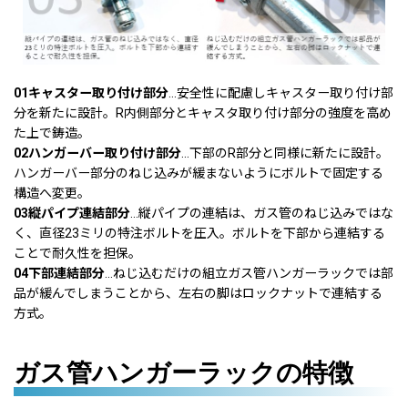
01キャスター取り付け部分
…安全性に配慮しキャスター取り付け部
分を新たに設計。R内側部分とキャスタ取り付け部分の強度を高め
た上で鋳造。
02ハンガーバー取り付け部分
…下部のR部分と同様に新たに設計。
ハンガーバー部分のねじ込みが緩まないようにボルトで固定する
構造へ変更。
03縦パイプ連結部分
…縦パイプの連結は、ガス管のねじ込みではな
く、直径23ミリの特注ボルトを圧入。ボルトを下部から連結する
ことで耐久性を担保。
04下部連結部分
…ねじ込むだけの組立ガス管ハンガーラックでは部
品が緩んでしまうことから、左右の脚はロックナットで連結する
方式。
ガス管ハンガーラックの特徴