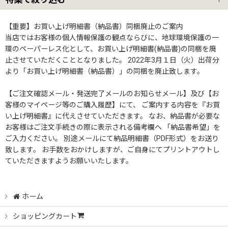
並び順
:
ハンガーラック4本セット
【重要】お買い上げ明細書（納品書）同梱廃止のご案内
当店ではお客様の個人情報保護の観点ならびに、地球環境保護の一
絞り込む
環のペーパーレス化として、お買い上げ明細書(納品書)の同梱を廃
ハンガーラック3本セット
止させていただくこととなりました。 2022年3月１日（火）出荷分
より「お買い上げ明細書（納品書）」の同梱を廃止致します。
業務用ハンガーラックストロンガー2段バーセット
【ご注文確認メール・発送完了メールのお知らせメール】及び【お
客様のマイページ等のご購入履歴】にて、 ご案内する内容を『お買
物流用重量ハンガーラック
い上げ明細書』に代えさせていただきます。 なお、納品書が必要な
お客様はご注文手続きの際に表示される備考欄へ 「納品書希望」を
クロムハンガー
ご入力ください。 別途メールにて納品明細書（PDF形式）をお送り
致します。 お手数をおかけしますが、ご自身にてプリントアウトし
ストロンガー
ていただきますようお願いいたします。
ホーム
ショッピングカート