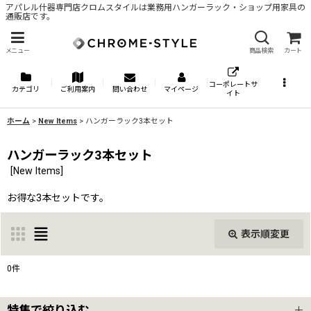
アパレル什器専門店クロムスタイルは業務用ハンガーラック・ショップ用家具の
通販店です。
メニュー
商品検索
カート
コーポレートサ
カテゴリ
ご利用案内
問い合わせ
マイページ
イト
ホーム
>
New Items
>
ハンガーラック3本セット
ハンガーラック3本セット
[
New Items
]
お得な3本セットです。
表示順変更
閉じる
0
件
表示数
:
特集で絞り込む