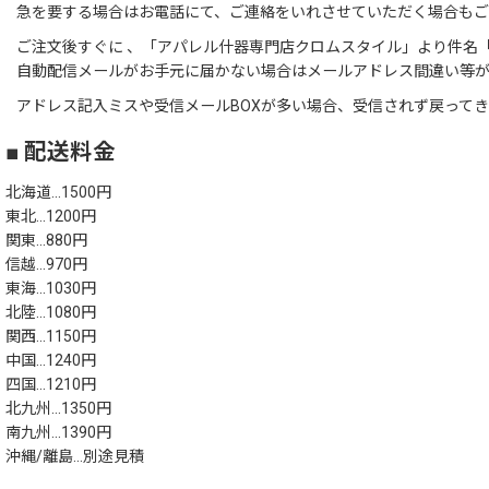
急を要する場合はお電話にて、ご連絡をいれさせていただく場合も
ご注文後すぐに 、「アパレル什器専門店クロムスタイル」より件名「
自動配信メールがお手元に届かない場合はメールアドレス間違い等
アドレス記入ミスや受信メールBOXが多い場合、受信されず戻って
■ 配送料金
北海道…1500円
東北…1200円
関東…880円
信越…970円
東海…1030円
北陸…1080円
関西…1150円
中国…1240円
四国…1210円
北九州…1350円
南九州…1390円
沖縄/離島…別途見積