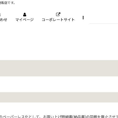
通販店です。
わせ
マイページ
コーポレートサイト
ペーパーレス化として、お買い上げ明細書(納品書)の同梱を廃止させてい