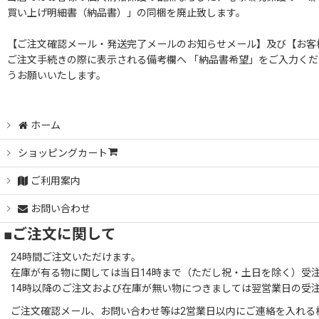
買い上げ明細書（納品書）」の同梱を廃止致します。
ハンガーラック3本セット
【ご注文確認メール・発送完了メールのお知らせメール】及び【お客
業務用ハンガーラックストロンガー2段バーセット
ご注文手続きの際に表示される備考欄へ 「納品書希望」をご入力くだ
うお願いいたします。
物流用重量ハンガーラック
ホーム
クロムハンガー
ショッピングカート
ストロンガー
ご利用案内
お問い合わせ
■ご注文に関して
24時間ご注文いただけます。
在庫が有る物に関しては当日14時まで（ただし祝・土日を除く）受
14時以降のご注文および在庫が無い物につきましては翌営業日の受
ご注文確認メール、お問い合わせ等は2営業日以内にご連絡を入れる