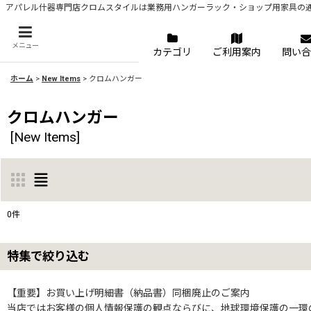
アパレル什器専門店クロムスタイルは業務用ハンガーラック・ショップ用家具の
メニュー
カテゴリ
ご利用案内
問い合
ホーム
>
New Items
>
クロムハンガー
クロムハンガー
[
New Items
]
0
件
表示数
:
特集で絞り込む
並び順
:
ハンガーラック4本セット
【重要】お買い上げ明細書（納品書）同梱廃止のご案内
当店ではお客様の個人情報保護の観点ならびに、地球環境保護の一環の