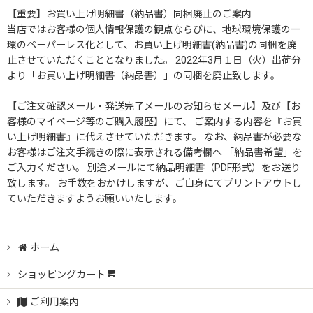
並び順
:
ハンガーラック4本セット
【重要】お買い上げ明細書（納品書）同梱廃止のご案内
当店ではお客様の個人情報保護の観点ならびに、地球環境保護の一
絞り込む
環のペーパーレス化として、お買い上げ明細書(納品書)の同梱を廃
ハンガーラック3本セット
止させていただくこととなりました。 2022年3月１日（火）出荷分
より「お買い上げ明細書（納品書）」の同梱を廃止致します。
業務用ハンガーラックストロンガー2段バーセット
【ご注文確認メール・発送完了メールのお知らせメール】及び【お
客様のマイページ等のご購入履歴】にて、 ご案内する内容を『お買
物流用重量ハンガーラック
い上げ明細書』に代えさせていただきます。 なお、納品書が必要な
お客様はご注文手続きの際に表示される備考欄へ 「納品書希望」を
クロムハンガー
ご入力ください。 別途メールにて納品明細書（PDF形式）をお送り
致します。 お手数をおかけしますが、ご自身にてプリントアウトし
ストロンガー
ていただきますようお願いいたします。
ホーム
ショッピングカート
ご利用案内