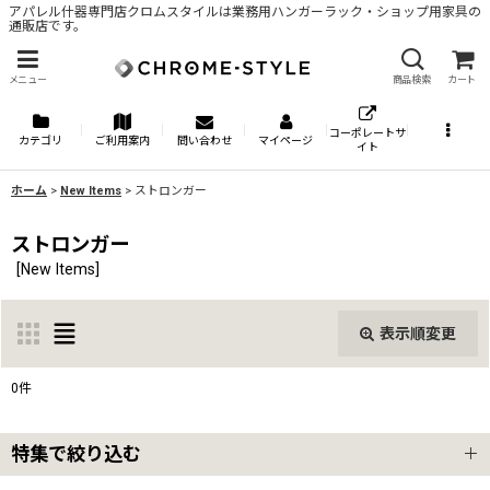
アパレル什器専門店クロムスタイルは業務用ハンガーラック・ショップ用家具の
通販店です。
メニュー
商品検索
カート
コーポレートサ
カテゴリ
ご利用案内
問い合わせ
マイページ
イト
ホーム
>
New Items
>
ストロンガー
ストロンガー
[
New Items
]
表示順変更
閉じる
0
件
表示数
:
特集で絞り込む