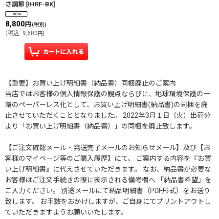
さ調節
[
IHRF-BK
]
8,800
円
(税別)
(
税込
:
9,680
)
円
【重要】お買い上げ明細書（納品書）同梱廃止のご案内
当店ではお客様の個人情報保護の観点ならびに、地球環境保護の一
環のペーパーレス化として、お買い上げ明細書(納品書)の同梱を廃
止させていただくこととなりました。 2022年3月１日（火）出荷分
より「お買い上げ明細書（納品書）」の同梱を廃止致します。
【ご注文確認メール・発送完了メールのお知らせメール】及び【お
客様のマイページ等のご購入履歴】にて、 ご案内する内容を『お買
い上げ明細書』に代えさせていただきます。 なお、納品書が必要な
お客様はご注文手続きの際に表示される備考欄へ 「納品書希望」を
ご入力ください。 別途メールにて納品明細書（PDF形式）をお送り
致します。 お手数をおかけしますが、ご自身にてプリントアウトし
ていただきますようお願いいたします。