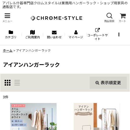
アパレル什器専門店クロムスタイルは業務用ハンガーラック・ショップ用家具の
通販店です。
メニュー
商品検索
カート
コーポレートサ
カテゴリ
ご利用案内
問い合わせ
マイページ
イト
ホーム
>
アイアンハンガーラック
アイアンハンガーラック
表示順変更
閉じる
3
件
表示数
:
並び順
: