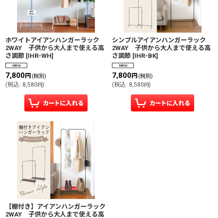
絞り込む
ホワイトアイアンハンガーラック
シンプルアイアンハンガーラック
2WAY 子供から大人まで使える高
2WAY 子供から大人まで使える高
さ調節
[
IHR-WH
]
さ調節
[
IHR-BK
]
7,800
7,800
円
円
(税別)
(税別)
(
税込
:
8,580
)
(
税込
:
8,580
)
円
円
【棚付き】アイアンハンガーラック
2WAY 子供から大人まで使える高