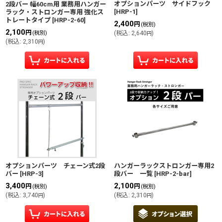
オプションパーツ サイドフック
2段バー 幅60cm用 業務用ハンガー
[
HRP-1
]
ラック・ストロンガー専用 強化ス
トレートタイプ
[
HRP-2-60
]
2,400
円
(税別)
2,100
円
(税別)
(
税込
:
2,640
)
円
(
税込
:
2,310
)
円
オプションパーツ チェーン式2段
ハンガーラックストロンガー専用2
バー
[
HRP-3
]
段バー 一覧
[
HRP-2-bar
]
3,400
2,100
円
円
(税別)
(税別)
(
税込
:
3,740
)
(
税込
:
2,310
)
円
円