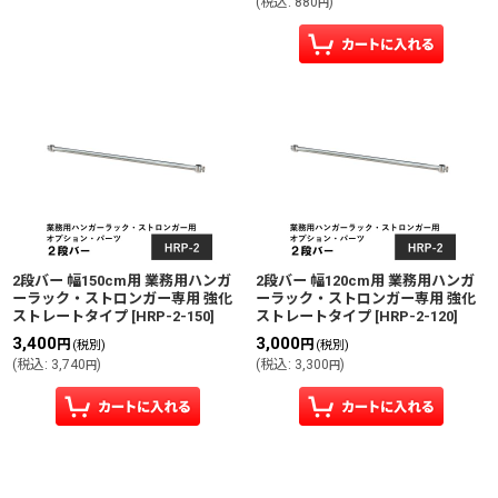
(
税込
:
880
)
円
2段バー 幅150cm用 業務用ハンガ
2段バー 幅120cm用 業務用ハンガ
ーラック・ストロンガー専用 強化
ーラック・ストロンガー専用 強化
ストレートタイプ
[
HRP-2-150
]
ストレートタイプ
[
HRP-2-120
]
3,400
3,000
円
円
(税別)
(税別)
(
税込
:
3,740
)
(
税込
:
3,300
)
円
円