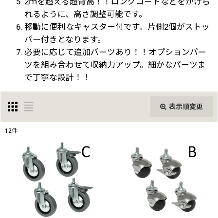
2ｍを超える超背高！！ロングコートなどをかけら
れるように、高さ調整可能です。
移動に便利なキャスター付です。片側2個がストッ
パー付きとなります。
必要に応じて追加パーツあり！！オプションパー
ツを組み合わせて収納力アップ。細かなパーツま
で丁寧な設計！！
表示順変更
閉じる
12
件
表示数
:
並び順
:
絞り込む