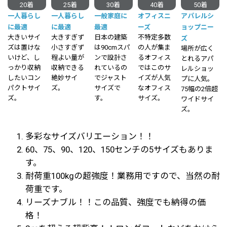
20着
25着
30着
40着
50着
一人暮らし
一人暮らし
一般家庭に
オフィスニ
アパレルシ
に最適
に最適
最適
ーズ
ョップニー
大きいサイ
大きすぎず
日本の建築
不特定多数
ズ
ズは置けな
小さすぎず
は90cmスパ
の人が集ま
場所が広く
いけど、し
程よい量が
ンで設計さ
るオフィス
とれるアパ
っかり収納
収納できる
れているの
ではこのサ
レルショッ
したいコン
絶妙サイ
でジャスト
イズが人気
プに人気。
パクトサイ
ズ。
サイズで
なオフィス
75幅の2倍超
ズ。
す。
サイズ。
ワイドサイ
ズ。
多彩なサイズバリエーション！！
60、75、90、120、150センチの5サイズもありま
す。
耐荷重100kgの超強度！業務用ですので、当然の耐
荷重です。
リーズナブル！！この品質、強度でも納得の価
格！