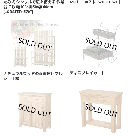
たみ式 シンプルで広々使える 作業
M×１ S×２
[
J-WD-51-WH
]
台にも 幅100×奥50×高40cm
[
LOBSTER-570T
]
ディスプレイカート
ナチュラルウッドの両面使用マル
シェ什器