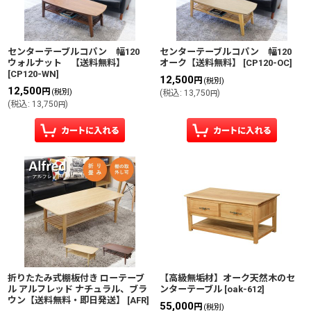
並び順
:
絞り込む
センターテーブルコパン 幅120
センターテーブルコパン 幅120
ウォルナット 【送料無料】
オーク【送料無料】
[
CP120-OC
]
[
CP120-WN
]
12,500
円
(税別)
12,500
円
(税別)
(
税込
:
13,750
)
円
(
税込
:
13,750
)
円
折りたたみ式棚板付き ローテーブ
【高級無垢材】オーク天然木のセ
ル アルフレッド ナチュラル、ブラ
ンターテーブル
[
oak-612
]
ウン【送料無料・即日発送】
[
AFR
]
55,000
円
(税別)