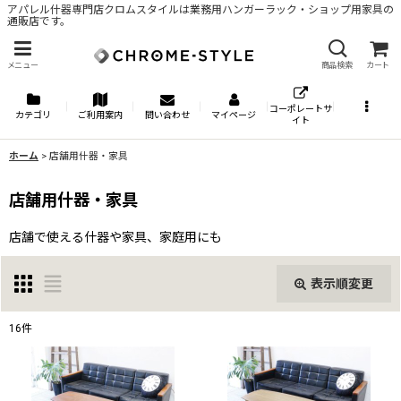
アパレル什器専門店クロムスタイルは業務用ハンガーラック・ショップ用家具の
通販店です。
メニュー
商品検索
カート
コーポレートサ
カテゴリ
ご利用案内
問い合わせ
マイページ
イト
ホーム
>
店舗用什器・家具
店舗用什器・家具
店舗で使える什器や家具、家庭用にも
表示順変更
閉じる
16
件
表示数
: