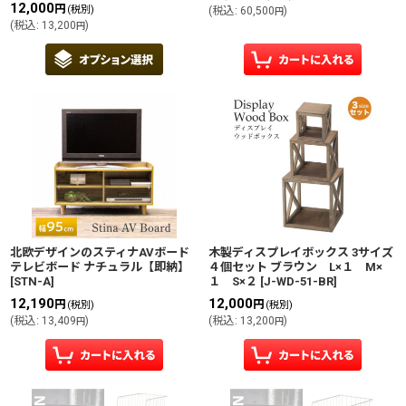
12,000
円
(税別)
(
税込
:
60,500
)
円
(
税込
:
13,200
)
円
木製ディスプレイボックス 3サイズ
北欧デザインのスティナAVボード
４個セット ブラウン L×１ M×
テレビボード ナチュラル【即納】
１ S×２
[
J-WD-51-BR
]
[
STN-A
]
12,000
12,190
円
円
(税別)
(税別)
(
税込
:
13,200
)
(
税込
:
13,409
)
円
円