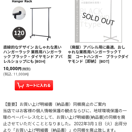
直線的なデザイン おしゃれな黒い
（廃盤）アパレル用に最適。おし
ハンガーラック 業務用ハンガーラ
ゃれな業務用ハンガーラックＴ
ック ブラック・ダイヤモンド アパ
型 コートハンガー ブラックダイ
レルショップにも
[
BDH
]
ヤモンド【即納】
[
BDT
]
10,000
円
(税別)
(
税込
:
11,000
)
円
【重要】お買い上げ明細書（納品書）同梱廃止のご案内
当店ではお客様の個人情報保護の観点ならびに、地球環境保護の一
環のペーパーレス化として、お買い上げ明細書(納品書)の同梱を廃
止させていただくこととなりました。 2022年3月１日（火）出荷分
より「お買い上げ明細書（納品書）」の同梱を廃止致します。