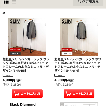
表示順変更
閉じる
4
件
表示数
:
並び順
:
絞り込む
超軽量スリムハンガーラック ブラ
超軽量スリムハンガーラック ホワ
ック 幅45×奥行き42×高151cm アー
イト 幅45×奥行き42×高151cm アー
トフレームのようなミニマル・デ
トフレームのようなミニマル・デ
ザイン
[
SHR-BK
]
ザイン
[
SHR-WH
]
4,800
4,800
円
円
(税別)
(税別)
(
税込
:
5,280
)
(
税込
:
5,280
)
円
円