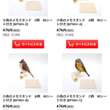
並び順
:
小鳥のメモスタンド E柄 80シー
小鳥のメモスタンド A柄 80シー
ト付き
[
BPMH-E
]
ト付き
[
BPMH-A
]
絞り込む
476
476
円
円
(税別)
(税別)
(
税込
:
524
)
(
税込
:
524
)
円
円
小鳥のメモスタンド B柄 80シー
小鳥のメモスタンド C柄 80シー
ト付き
[
BPMH-B
]
ト付き
[
BPMH-C
]
476
476
円
円
(税別)
(税別)