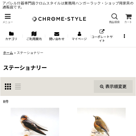
アパレル什器専門店クロムスタイルは業務用ハンガーラック・ショップ用家具の
通販店です。
メニュー
商品検索
カート
コーポレートサ
カテゴリ
ご利用案内
問い合わせ
マイページ
イト
ホーム
>
ステーショナリー
ステーショナリー
表示順変更
閉じる
8
件
サブカテゴリ
:
表示数
: