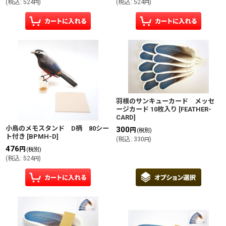
(
税込
:
524
)
(
税込
:
524
)
円
円
羽根のサンキューカード メッセ
ージカード 10枚入り
[
FEATHER-
CARD
]
小鳥のメモスタンド D柄 80シー
300
円
(税別)
ト付き
[
BPMH-D
]
(
税込
:
330
)
円
476
円
(税別)
(
税込
:
524
)
円