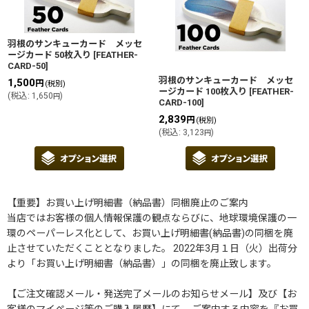
羽根のサンキューカード メッセ
ージカード 50枚入り
[
FEATHER-
CARD-50
]
羽根のサンキューカード メッセ
1,500
円
(税別)
ージカード 100枚入り
[
FEATHER-
(
税込
:
1,650
)
円
CARD-100
]
2,839
円
(税別)
(
税込
:
3,123
)
円
【重要】お買い上げ明細書（納品書）同梱廃止のご案内
当店ではお客様の個人情報保護の観点ならびに、地球環境保護の一
環のペーパーレス化として、お買い上げ明細書(納品書)の同梱を廃
止させていただくこととなりました。 2022年3月１日（火）出荷分
より「お買い上げ明細書（納品書）」の同梱を廃止致します。
【ご注文確認メール・発送完了メールのお知らせメール】及び【お