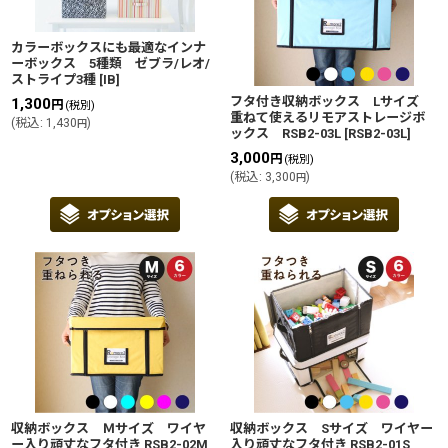
並び順
:
カラーボックスにも最適なインナ
絞り込む
ーボックス 5種類 ゼブラ/レオ/
ストライプ3種
[
IB
]
フタ付き収納ボックス Lサイズ
1,300
円
(税別)
重ねて使えるリモアストレージボ
(
税込
:
1,430
)
円
ックス RSB2-03L
[
RSB2-03L
]
3,000
円
(税別)
(
税込
:
3,300
)
円
収納ボックス Ｍサイズ ワイヤ
収納ボックス Sサイズ ワイヤー
ー入り頑丈なフタ付き RSB2-02M
入り頑丈なフタ付き RSB2-01S