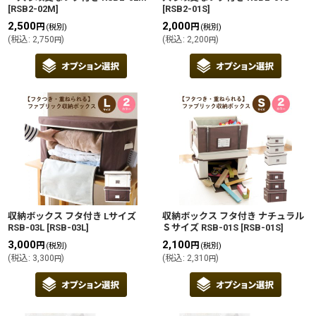
[
RSB2-02M
]
[
RSB2-01S
]
2,500
2,000
円
円
(税別)
(税別)
(
税込
:
2,750
)
(
税込
:
2,200
)
円
円
収納ボックス フタ付き Lサイズ
収納ボックス フタ付き ナチュラル
RSB-03L
[
RSB-03L
]
Ｓサイズ RSB-01S
[
RSB-01S
]
3,000
2,100
円
円
(税別)
(税別)
(
税込
:
3,300
)
(
税込
:
2,310
)
円
円