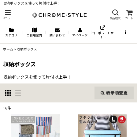
収納ボックスを使って片付け上手！
メニュー
商品検索
カート
コーポレートサ
カテゴリ
ご利用案内
問い合わせ
マイページ
イト
ホーム
>
収納ボックス
収納ボックス
収納ボックスを使って片付け上手！
表示順変更
閉じる
16
件
表示数
: