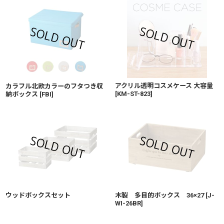
アクリル透明コスメケース 大容量
カラフル北欧カラーのフタつき収
[
KM-ST-823
]
納ボックス
[
FBI
]
ウッドボックスセット
木製 多目的ボックス 36×27
[
J-
WI-26BR
]