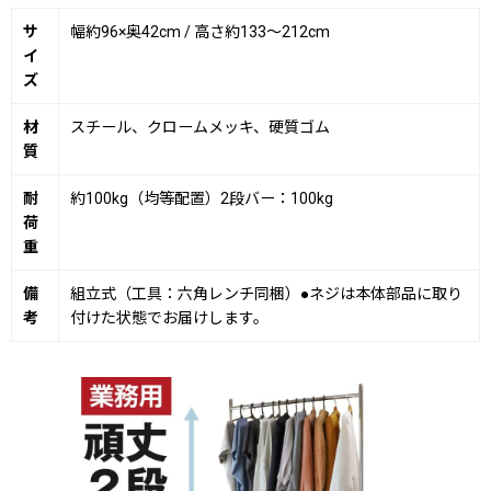
サ
幅約96×奥42cm / 高さ約133〜212cm
イ
ズ
材
スチール、クロームメッキ、硬質ゴム
質
耐
約100kg（均等配置）2段バー：100kg
荷
重
備
組立式（工具：六角レンチ同梱）●ネジは本体部品に取り
考
付けた状態でお届けします。