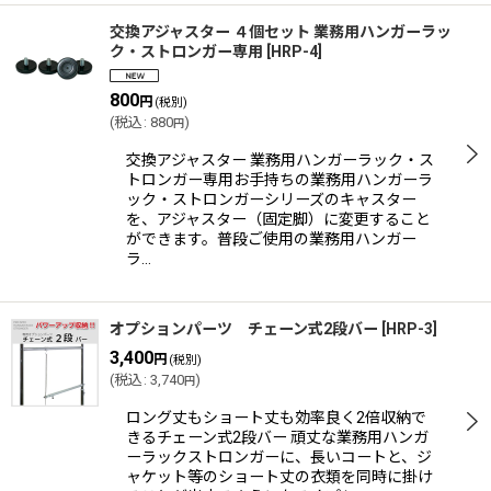
交換アジャスター ４個セット 業務用ハンガーラッ
ク・ストロンガー専用
[
HRP-4
]
800
円
(税別)
(
税込
:
880
)
円
交換アジャスター 業務用ハンガーラック・ス
トロンガー専用お手持ちの業務用ハンガーラ
ック・ストロンガーシリーズのキャスター
を、アジャスター（固定脚）に変更すること
ができます。普段ご使用の業務用ハンガー
ラ…
オプションパーツ チェーン式2段バー
[
HRP-3
]
3,400
円
(税別)
(
税込
:
3,740
)
円
ロング丈もショート丈も効率良く2倍収納で
きるチェーン式2段バー 頑丈な業務用ハンガ
ーラックストロンガーに、長いコートと、ジ
ャケット等のショート丈の衣類を同時に掛け