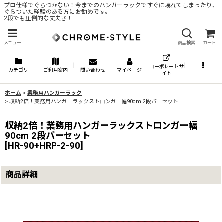
プロ仕様でぐらつかない！今までのハンガーラックですぐに壊れてしまったり、
ぐらついた経験のある方にお勧めです。
2段でも圧倒的な丈夫さ！
メニュー
商品検索
カート
コーポレートサ
カテゴリ
ご利用案内
問い合わせ
マイページ
イト
ホーム
>
業務用ハンガーラック
>
収納2倍！業務用ハンガーラックストロンガー幅90cm 2段バーセット
収納2倍！業務用ハンガーラックストロンガー幅
90cm 2段バーセット
[
HR-90+HRP-2-90
]
商品詳細