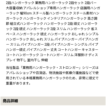
2段ハンガーラック 業務用ハンガーラック 2段セット 2段バー
大容量収納 アパレルショップ専用ハンガーラック 店舗用ハンガ
ーラック 幅90cm スチール製ハンガーラック スチール素材ハン
ガーラック ハンガーラック インテリアハンガーラック 高さ調
節 組立式ハンガーラック ハンガーラック 2段 頑丈 ハンガーラ
ック 2段 頑丈 ハンガーラック 2段 スリム ハンガーラック 省ス
ペース ハンガーラック 頑丈 ハンガーラック おしゃれ シンプル
ハンガーラック おしゃれ スリム パイプハンガー パイプハンガ
ー スリム パイプハンガー 2段 パイプハンガー シングル パイプ
ハンガー頑丈 パイプハンガー 丈夫 コートハンガー キャスター
コートハンガーラック コートハンガー スリム 洋服掛け ディス
プレイ 物干し 室内干し 伸縮
当社製品「業務用ハンガーラック・ストロンガー」シリーズは
アパレルショップや百貨店、物流施設や医療介護施設などで使
用されている本格業務用ハンガーラックのため、非常に頑丈で
重量があります。
商品詳細