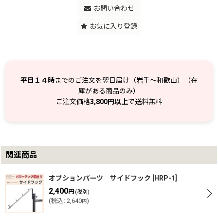
お問い合わせ
お気に入り登録
平日１４時
までのご注文を翌日届け（岩手～和歌山）（在
庫がある商品のみ）
ご注文価格
3,800円以上
で送料無料
関連商品
オプションパーツ サイドフック
[
HRP-1
]
2,400
円
(税別)
(
税込
:
2,640
)
円