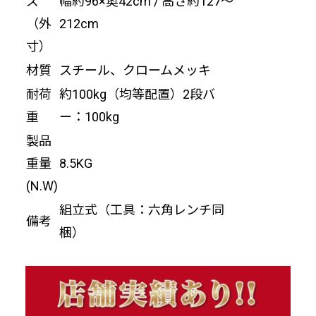
ズ
幅約96×奥42cm / 高さ約127〜
（外
212cm
寸）
材質
スチール、クロームメッキ
耐荷
約100kg（均等配置）2段バ
重
ー：100kg
製品
重量
8.5KG
(N.W)
組立式（工具：六角レンチ同
備考
梱）