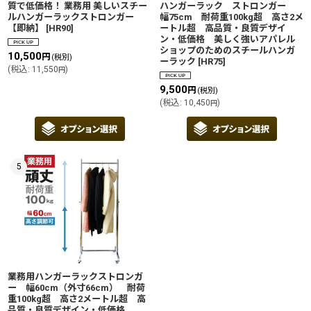
質で低価格！ 業務用 美しいスチー
ハンガーラック ストロンガー
ルハンガーラックストロンガー
幅75cm 耐荷重100kg超 高さ2メ
【即納】
[
HR90
]
ートル超 高品質・良質デザイ
ン・低価格 美しく強いアパレル
ショップのためのスチールハンガ
10,500
円
(税別)
ーラック
[
HR75
]
(
税込
:
11,550
)
円
9,500
円
(税別)
(
税込
:
10,450
)
円
5
業務用ハンガーラックストロンガ
ー 幅60cm（外寸66cm） 耐荷
重100kg超 高さ2メートル超 高
品質・良質デザイン・低価格