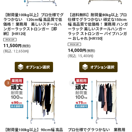
【耐荷量100kg以上】プロ仕様でグ
【送料無料】耐荷量80kg以上 プロ
ラつかない 120cm幅 高品質で低
仕様でグラつかない 頑丈な150cm
価格！ 業務用 美しいスチールハ
幅 高品質で低価格！ 業務用 ハンガ
ンガーラックストロンガー【即
ーラック 美しいスチールハンガー
納】
[
HR120
]
ラック ストロンガー パイプハンガ
ー おしゃれ
[
HR150
]
11,500
円
(税別)
14,000
円
(税別)
(
税込
:
12,650
)
円
(
税込
:
15,400
)
円
3
4
【耐荷量100kg以上】90cm幅 高品
プロ仕様でグラつかない 業務用