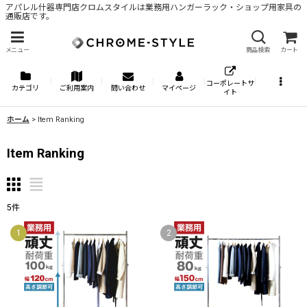
アパレル什器専門店クロムスタイルは業務用ハンガーラック・ショップ用家具の
通販店です。
メニュー
商品検索
カート
コーポレートサ
カテゴリ
ご利用案内
問い合わせ
マイページ
イト
ホーム
>
Item Ranking
Item Ranking
5
件
1
2