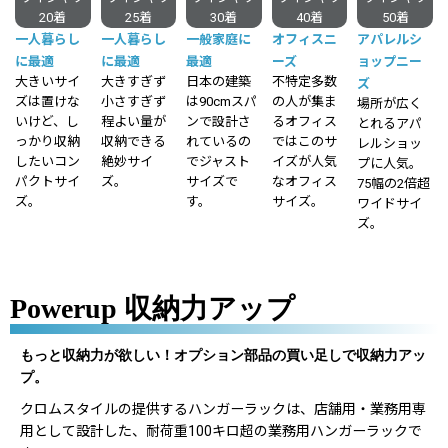
20着
25着
30着
40着
50着
一人暮らし
一人暮らし
一般家庭に
オフィスニ
アパレルシ
に最適
に最適
最適
ーズ
ョップニー
大きいサイ
大きすぎず
日本の建築
不特定多数
ズ
ズは置けな
小さすぎず
は90cmスパ
の人が集ま
場所が広く
いけど、し
程よい量が
ンで設計さ
るオフィス
とれるアパ
っかり収納
収納できる
れているの
ではこのサ
レルショッ
したいコン
絶妙サイ
でジャスト
イズが人気
プに人気。
パクトサイ
ズ。
サイズで
なオフィス
75幅の2倍超
ズ。
す。
サイズ。
ワイドサイ
ズ。
Powerup 収納力アップ
もっと収納力が欲しい！オプション部品の買い足しで収納力アッ
プ。
クロムスタイルの提供するハンガーラックは、店舗用・業務用専
用として設計した、耐荷重100キロ超の業務用ハンガーラックで