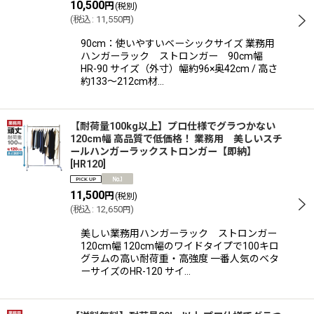
10,500
円
(税別)
(
税込
:
11,550
)
円
90cm：使いやすいベーシックサイズ 業務用
ハンガーラック ストロンガー 90cm幅
HR-90 サイズ（外寸）幅約96×奥42cm / 高さ
約133〜212cm材…
【耐荷量100kg以上】プロ仕様でグラつかない
120cm幅 高品質で低価格！ 業務用 美しいスチ
ールハンガーラックストロンガー【即納】
[
HR120
]
11,500
円
(税別)
(
税込
:
12,650
)
円
美しい業務用ハンガーラック ストロンガー
120cm幅 120cm幅のワイドタイプで100キロ
グラムの高い耐荷重・高強度 一番人気のベタ
ーサイズのHR-120 サイ…