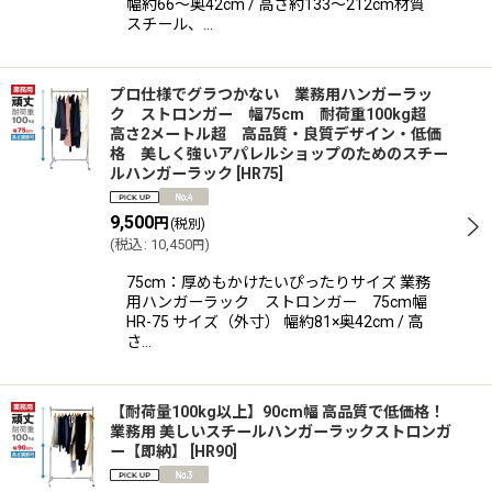
幅約66〜奥42cm / 高さ約133〜212cm材質
スチール、…
プロ仕様でグラつかない 業務用ハンガーラッ
ク ストロンガー 幅75cm 耐荷重100kg超
高さ2メートル超 高品質・良質デザイン・低価
格 美しく強いアパレルショップのためのスチー
ルハンガーラック
[
HR75
]
9,500
円
(税別)
(
税込
:
10,450
)
円
75cm：厚めもかけたいぴったりサイズ 業務
用ハンガーラック ストロンガー 75cm幅
HR-75 サイズ（外寸） 幅約81×奥42cm / 高
さ…
【耐荷量100kg以上】90cm幅 高品質で低価格！
業務用 美しいスチールハンガーラックストロンガ
ー【即納】
[
HR90
]