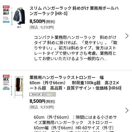
表示数
:
スリム ハンガーラック 斜めがけ 業務用ポールハ
ンガーラック
[
HR-S
]
8,500
円
(税別)
並び順
:
(
税込
:
9,350
)
円
コンパクト業務用ハンガーラック 斜めがけ
絞り込む
タイプ 斜めに掛ければ、「見やすい」、「取
りやすい」。前方は斜めタイプ、後方はスト
レートタイプで使いやすさも考慮。業務用と
してお使いいただけるよう一般的なハ…
業務用ハンガーラックストロンガー 幅
60cm（外寸66cm） 耐荷重100kg超 高さ2メ
ートル超 高品質・良質デザイン・低価格
[
HR60
]
8,500
円
(税別)
(
税込
:
9,350
)
円
60cm（外寸66cm）：隙間にはまる小さめサ
イズ業務用ハンガーラック ストロンガー
60cm幅（外寸66cm）HR-60サイズ（外寸）