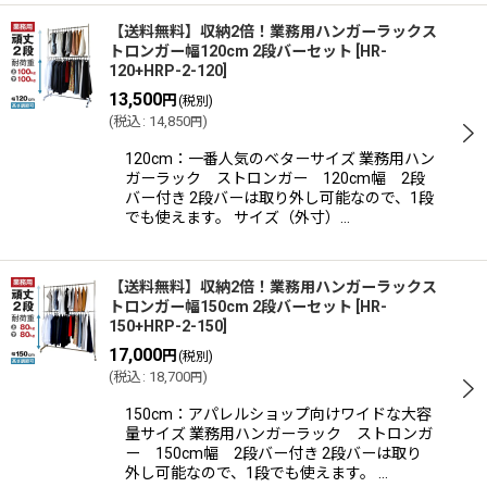
【送料無料】収納2倍！業務用ハンガーラックス
トロンガー幅120cm 2段バーセット
[
HR-
120+HRP-2-120
]
13,500
円
(税別)
(
税込
:
14,850
)
円
120cm：一番人気のベターサイズ 業務用ハン
ガーラック ストロンガー 120cm幅 2段
バー付き 2段バーは取り外し可能なので、1段
でも使えます。 サイズ（外寸）…
【送料無料】収納2倍！業務用ハンガーラックス
トロンガー幅150cm 2段バーセット
[
HR-
150+HRP-2-150
]
17,000
円
(税別)
(
税込
:
18,700
)
円
150cm：アパレルショップ向けワイドな大容
量サイズ 業務用ハンガーラック ストロンガ
ー 150cm幅 2段バー付き 2段バーは取り
外し可能なので、1段でも使えます。 …