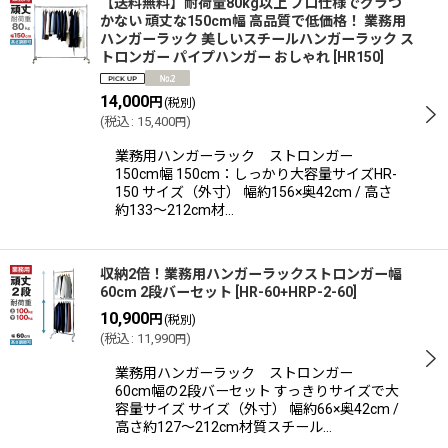
【送料無料】耐荷量80kg以上 プロ仕様でグラつ
かない 頑丈な150cm幅 高品質で低価格！ 業務用
ハンガーラック 美しいスチールハンガーラック ス
トロンガー パイプハンガー おしゃれ
[
HR150
]
14,000
円
(税別)
(
税込
:
15,400
)
円
業務用ハンガーラック ストロンガー
150cm幅 150cm：しっかり大容量サイズHR-
150 サイズ（外寸） 幅約156×奥42cm / 高さ
約133〜212cm材…
収納2倍！業務用ハンガーラックストロンガー幅
60cm 2段バーセット
[
HR-60+HRP-2-60
]
10,900
円
(税別)
(
税込
:
11,990
)
円
業務用ハンガーラック ストロンガー
60cm幅の2段バーセット すっきりサイズで大
容量サイズ サイズ（外寸） 幅約66×奥42cm /
高さ約127〜212cm材質スチール…