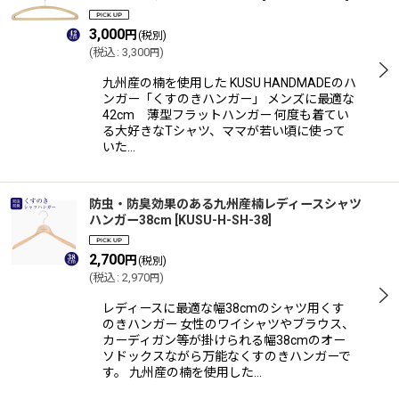
3,000
円
(税別)
(
税込
:
3,300
)
円
九州産の楠を使用した KUSU HANDMADEのハ
ンガー「くすのきハンガー」 メンズに最適な
42cm 薄型フラットハンガー 何度も着てい
る大好きなTシャツ、ママが若い頃に使って
いた…
防虫・防臭効果のある九州産楠レディースシャツ
ハンガー38cm
[
KUSU-H-SH-38
]
2,700
円
(税別)
(
税込
:
2,970
)
円
レディースに最適な幅38cmのシャツ用くす
のきハンガー 女性のワイシャツやブラウス、
カーディガン等が掛けられる幅38cmのオー
ソドックスながら万能なくすのきハンガーで
す。 九州産の楠を使用した…