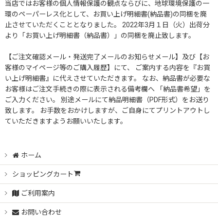
当店ではお客様の個人情報保護の観点ならびに、地球環境保護の一
環のペーパーレス化として、お買い上げ明細書(納品書)の同梱を廃
クロム・木製ハンガー
止させていただくこととなりました。 2022年3月１日（火）出荷分
より「お買い上げ明細書（納品書）」の同梱を廃止致します。
防虫・防臭 天然くすのきハンガー
【ご注文確認メール・発送完了メールのお知らせメール】及び【お
客様のマイページ等のご購入履歴】にて、 ご案内する内容を『お買
い上げ明細書』に代えさせていただきます。 なお、納品書が必要な
お客様はご注文手続きの際に表示される備考欄へ 「納品書希望」を
ご入力ください。 別途メールにて納品明細書（PDF形式）をお送り
致します。 お手数をおかけしますが、ご自身にてプリントアウトし
ていただきますようお願いいたします。
ホーム
ショッピングカート
ご利用案内
お問い合わせ