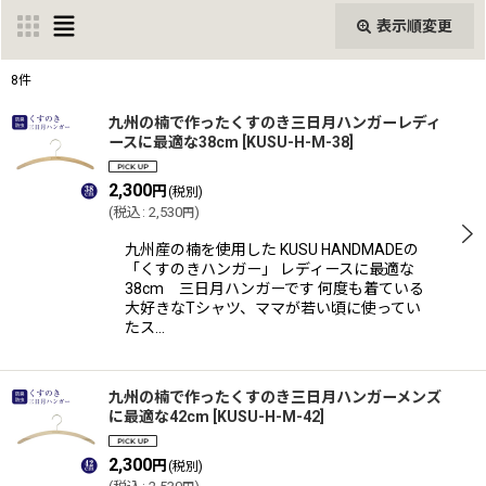
表示順変更
閉じる
8
件
サブカテゴリ
:
九州の楠で作ったくすのき三日月ハンガーレディ
ースに最適な38cm
[
KUSU-H-M-38
]
表示数
:
2,300
円
(税別)
(
税込
:
2,530
)
円
九州産の楠を使用した KUSU HANDMADEの
並び順
:
「くすのきハンガー」 レディースに最適な
38cm 三日月ハンガーです 何度も着ている
大好きなTシャツ、ママが若い頃に使ってい
絞り込む
たス…
九州の楠で作ったくすのき三日月ハンガーメンズ
に最適な42cm
[
KUSU-H-M-42
]
2,300
円
(税別)