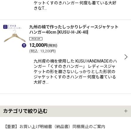
ケットくすのきハンガー 何度も着ている大好
きなT…
九州の楠で作ったしっかりレディースジャケット
ハンガー40cm
[
KUSU-H-JK-40
]
12,000
円
(税別)
(
税込
:
13,200
)
円
九州産の楠を使用した KUSU HANDMADEのハ
ンガー「くすのきハンガー」 レディースジャ
ケットの形を崩さないしっかりとした形状の
ジャケットくすのきハンガー 何度も着ている
大好き…
カテゴリで絞り込む
ハンガー (全商品)
【重要】お買い上げ明細書（納品書）同梱廃止のご案内