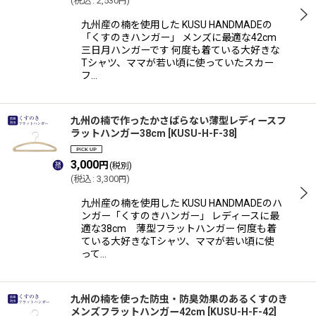
(
税込
:
2,530
)
円
九州産の楠を使用した KUSU HANDMADEの
「くすのきハンガー」 メンズに最適な42cm
三日月ハンガーです 何度も着ている大好きな
Tシャツ、ママが若い頃に使っていたスカー
フ…
九州の楠で作ったかさばらない薄型レディースフ
ラットハンガー38cm
[
KUSU-H-F-38
]
3,000
円
(税別)
(
税込
:
3,300
)
円
九州産の楠を使用した KUSU HANDMADEのハ
ンガー「くすのきハンガー」 レディースに最
適な38cm 薄型フラットハンガー 何度も着
ている大好きなTシャツ、ママが若い頃に使
って…
九州の楠を使った防虫・防臭効果のあるくすのき
メンズフラットハンガー42cm
[
KUSU-H-F-42
]