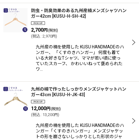
防虫・防臭効果のある九州産楠メンズシャツハン
ガー42cm
[
KUSU-H-SH-42
]
2,700
円
(税別)
(
税込
:
2,970
)
円
九州産の楠を使用した KUSU HANDMADEのハ
ンガー、 「くすのきハンガー」 何度も着て
いる大好きなTシャツ、ママが若い頃に使っ
ていたスカーフ、 かわいいねって褒められた
ワ…
九州の楠で作ったしっかりメンズジャケットハン
ガー43cm
[
KUSU-H-JK-43
]
12,000
円
(税別)
(
税込
:
13,200
)
円
九州産の楠を使用した KUSU HANDMADEのハ
ンガー「くすのきハンガー」 メンズジャケッ
トの形を崩さないしっかりとした形状のジャ