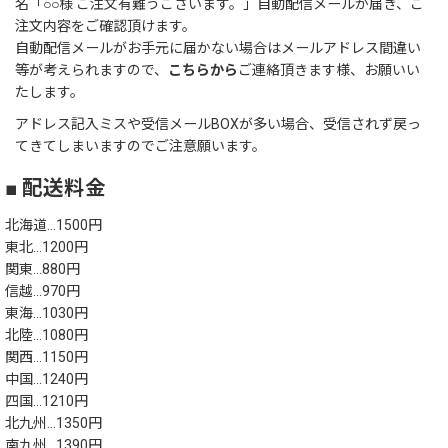
名「○○様 ご注文有難うございます。」自動配信メールが届き、ご
注文内容をご確認頂けます。
自動配信メールがお手元に届かない場合はメールアドレス間違い
ランチバッグ
等が考えられますので、
こちらから
ご連絡頂きます様、お願いい
たします。
アドレス記入ミスや受信メールBOXが多い場合、受信されず戻っ
てきてしまいますのでご注意願います。
■ 配送料金
北海道…1500円
東北…1200円
関東…880円
信越…970円
東海…1030円
北陸…1080円
関西…1150円
中国…1240円
四国…1210円
北九州…1350円
南九州…1390円