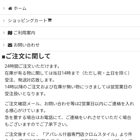
ハンガー
ホーム
ショッピングカート
ディスプレーケース
ご利用案内
店舗用什器・家具
お問い合わせ
■ご注文に関して
デスク収納シオン木製収納ボックス
24時間ご注文いただけます。
収納ボックス
在庫が有る物に関しては当日14時まで（ただし祝・土日を除く）
受注、発送対応致します。
14時以降のご注文および在庫が無い物につきましては翌営業日の
フェイクグリーン
受注扱いとなります。
ご注文確認メール、お問い合わせ等は2営業日以内にご連絡を入れ
ミラー/時計
る様心がけています。
急を要する場合はお電話にて、ご連絡をいれさせていただく場合
メッセージボード
もございますのでご了承下さい。
ご注文後すぐに 、「アパレル什器専門店クロムスタイル」より件
ステーショナリー