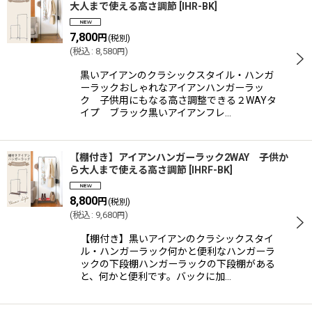
大人まで使える高さ調節
[
IHR-BK
]
7,800
円
(税別)
(
税込
:
8,580
)
円
黒いアイアンのクラシックスタイル・ハンガ
ーラックおしゃれなアイアンハンガーラッ
ク 子供用にもなる高さ調整できる２WAYタ
イプ ブラック黒いアイアンフレ…
【棚付き】アイアンハンガーラック2WAY 子供か
ら大人まで使える高さ調節
[
IHRF-BK
]
8,800
円
(税別)
(
税込
:
9,680
)
円
【棚付き】黒いアイアンのクラシックスタイ
ル・ハンガーラック何かと便利なハンガーラ
ックの下段棚ハンガーラックの下段棚がある
と、何かと便利です。バックに加…