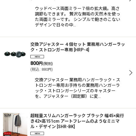
ウッドベース両面ミラー７倍の拡大鏡。高さ
調節もできます。 贅沢な無垢の天然木を使っ
た両面ミラーです。 シンプルで飽きのこない
デザインで日々の中…
交換アジャスター ４個セット 業務用ハンガーラッ
ク・ストロンガー専用
[
HRP-4
]
800
円
(税別)
(
税込
:
880
)
円
交換アジャスター 業務用ハンガーラック・ス
トロンガー専用お手持ちの業務用ハンガーラ
ック・ストロンガーシリーズのキャスター
を、アジャスター（固定脚）に変…
超軽量スリムハンガーラック ブラック 幅45×奥行
き42×高151cm アートフレームのようなミニマ
ル・デザイン
[
SHR-BK
]