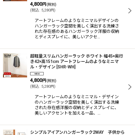
4,800
円
(税別)
(
税込
:
5,280
)
円
アートフレームのようなミニマルデザインの
ハンガーラック空間を美しく演出する洗練さ
れた存在感のあるハンガーラック洋服の収納
とディスプレイに、美しいアクセ…
超軽量スリムハンガーラック ホワイト 幅45×奥行
き42×高151cm アートフレームのようなミニマ
ル・デザイン
[
SHR-WH
]
4,800
円
(税別)
(
税込
:
5,280
)
円
アートフレームのようなミニマル・デザイン
のハンガーラック空間を美しく演出する洗練
された存在感洋服の収納とディスプレイに、
美しいアクセントを加える一品、…
シンプルアイアンハンガーラック2WAY 子供から