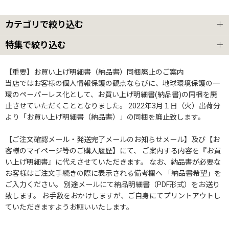
カテゴリで絞り込む
特集で絞り込む
業務用ハンガーラック
ハンガーラック4本セット
【重要】お買い上げ明細書（納品書）同梱廃止のご案内
業務用Z型ハンガーラック
当店ではお客様の個人情報保護の観点ならびに、地球環境保護の一
環のペーパーレス化として、お買い上げ明細書(納品書)の同梱を廃
ハンガーラック3本セット
業務用Wハンガーラック
止させていただくこととなりました。 2022年3月１日（火）出荷分
より「お買い上げ明細書（納品書）」の同梱を廃止致します。
業務用ハンガーラックストロンガー2段バーセット
業務用ハンガーラック用 オプションパーツ
【ご注文確認メール・発送完了メールのお知らせメール】及び【お
客様のマイページ等のご購入履歴】にて、 ご案内する内容を『お買
物流用重量ハンガーラック
ガス管ハンガーラック
い上げ明細書』に代えさせていただきます。 なお、納品書が必要な
お客様はご注文手続きの際に表示される備考欄へ 「納品書希望」を
クロムハンガー
ご入力ください。 別途メールにて納品明細書（PDF形式）をお送り
アイアンハンガーラック
致します。 お手数をおかけしますが、ご自身にてプリントアウトし
ストロンガー
ていただきますようお願いいたします。
デザインハンガーラック