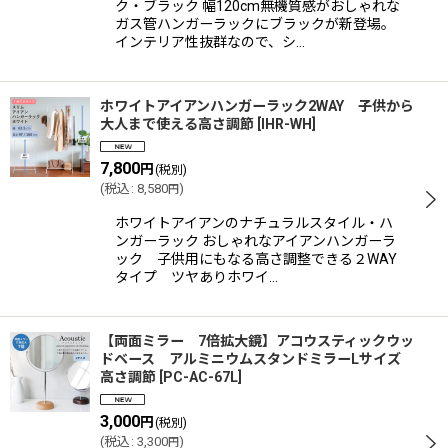
ク・ブラック 幅120cm無機質感がおしゃれな
ガス管ハンガーラックにブラックが新登場。
インテリア性抜群なので、シ…
ホワイトアイアンハンガーラック2WAY 子供から
大人まで使える高さ調節
[
IHR-WH
]
7,800
円
(税別)
(
税込
:
8,580
)
円
ホワイトアイアンのナチュラルスタイル・ハ
ンガーラック おしゃれなアイアンハンガーラ
ック 子供用にもなる高さ調整できる２WAY
タイプ ツヤありホワイ…
【両面ミラー 7倍拡大鏡】アコウスティックウッ
ドベース アルミニウムスタンドミラーLサイズ
高さ調節
[
PC-AC-67L
]
3,000
円
(税別)
(
税込
:
3,300
)
円