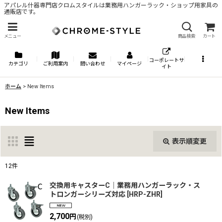
アパレル什器専門店クロムスタイルは業務用ハンガーラック・ショップ用家具の
通販店です。
メニュー
商品検索
カート
コーポレートサ
カテゴリ
ご利用案内
問い合わせ
マイページ
イト
ホーム
>
New Items
New Items
表示順変更
閉じる
12
件
表示数
:
交換用キャスターC｜業務用ハンガーラック・ス
トロンガーシリーズ対応
[
HRP-ZHR
]
並び順
:
2,700
円
(税別)