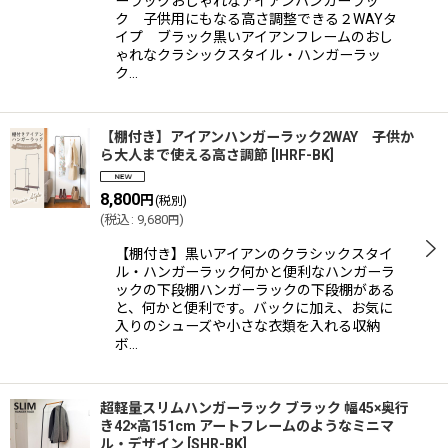
ーラックおしゃれなアイアンハンガーラッ
ク 子供用にもなる高さ調整できる２WAYタ
イプ ブラック黒いアイアンフレームのおし
ゃれなクラシックスタイル・ハンガーラッ
ク…
【棚付き】アイアンハンガーラック2WAY 子供か
ら大人まで使える高さ調節
[
IHRF-BK
]
8,800
円
(税別)
(
税込
:
9,680
)
円
【棚付き】黒いアイアンのクラシックスタイ
ル・ハンガーラック何かと便利なハンガーラ
ックの下段棚ハンガーラックの下段棚がある
と、何かと便利です。バックに加え、お気に
入りのシューズや小さな衣類を入れる収納
ボ…
超軽量スリムハンガーラック ブラック 幅45×奥行
き42×高151cm アートフレームのようなミニマ
ル・デザイン
[
SHR-BK
]