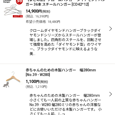
ガー 36本 スチールハンガー
[
CD42*12
]
14,900
円
(税別)
(
税込
:
16,390
)
円
希望小売価格
:
18,480
円
クロームダイヤモンドハンガーブラックダイ
ヤモンドシリーズからスチールハンガーが登
場しました。四角形のスチールを、回転させ
て強度を高めた「ダイヤモンド型」のワイヤ
ー、ブラックダイヤモンドに映えるような
美…
赤ちゃんのための木製ハンガー 幅280mm
[
No.39 - W280
]
1,100
円
(税別)
(
税込
:
1,210
)
円
赤ちゃんのための木製ハンガー 幅280mm
小さくても一人前の上質な赤ちゃんハンガー
No.39 - W280 幅280ミリの赤ちゃんの洋服な
どにお使いいただける木製ハンガーです。 小
さくても一人前、しっ…