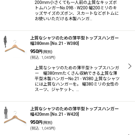
200mm小さくても一人前の上質なキッズボ
トムハンガーNo.09B - W200 幅200ミリのキ
ッズサイズのズボン、スカートなどボトムに
お使いいただける木製ハンガ…
上質なシャツのための薄平型トップスハンガー
幅380mm
[
No.21 - W380
]
950
円
(税別)
(
税込
:
1,045
)
円
上質なシャツのための薄平型トップスハンガ
ー 幅380mmたくさん収納できる上質な薄
平型木製ハンガーNo.21 - W380 上質なシャツ
には上質なハンガーを。 幅380ミリの女性の
スーツ、ジャケット、…
上質なシャツのための薄平型トップスハンガー
幅420mm
[
No.21 - W420
]
950
円
(税別)
(
税込
:
1,045
)
円