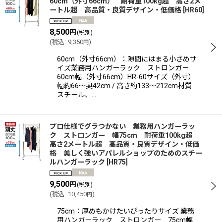
60cm（外寸66cm） 耐荷重100kg超 高さ2メ
ートル超 高品質・良質デザイン・低価格
[
HR60
]
絞り込む
8,500
円
(税別)
(
税込
:
9,350
)
円
60cm（外寸66cm）：隙間にはまる小さめサ
イズ業務用ハンガーラック ストロンガー
60cm幅（外寸66cm）HR-60サイズ（外寸）
幅約66〜奥42cm / 高さ約133〜212cm材質
スチール、…
プロ仕様でグラつかない 業務用ハンガーラッ
ク ストロンガー 幅75cm 耐荷重100kg超
高さ2メートル超 高品質・良質デザイン・低価
格 美しく強いアパレルショップのためのスチー
ルハンガーラック
[
HR75
]
9,500
円
(税別)
(
税込
:
10,450
)
円
75cm：厚めもかけたいぴったりサイズ 業務
用ハンガーラック ストロンガー 75cm幅