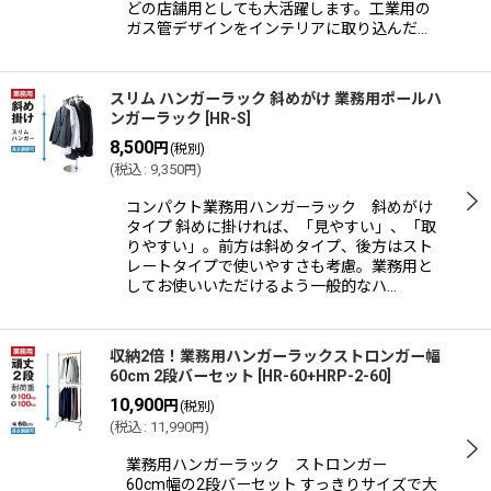
どの店舗用としても大活躍します。工業用の
ガス管デザインをインテリアに取り込んだ…
スリム ハンガーラック 斜めがけ 業務用ポールハ
ンガーラック
[
HR-S
]
8,500
円
(税別)
(
税込
:
9,350
)
円
コンパクト業務用ハンガーラック 斜めがけ
タイプ 斜めに掛ければ、「見やすい」、「取
りやすい」。前方は斜めタイプ、後方はスト
レートタイプで使いやすさも考慮。業務用と
してお使いいただけるよう一般的なハ…
収納2倍！業務用ハンガーラックストロンガー幅
60cm 2段バーセット
[
HR-60+HRP-2-60
]
10,900
円
(税別)
(
税込
:
11,990
)
円
業務用ハンガーラック ストロンガー
60cm幅の2段バーセット すっきりサイズで大