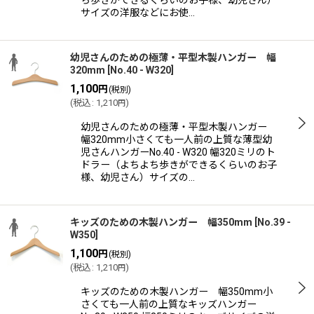
サイズの洋服などにお使…
幼児さんのための極薄・平型木製ハンガー 幅
320mm
[
No.40 - W320
]
1,100
円
(税別)
(
税込
:
1,210
)
円
幼児さんのための極薄・平型木製ハンガー
幅320mm小さくても一人前の上質な薄型幼
児さんハンガーNo.40 - W320 幅320ミリのト
ドラー（よちよち歩きができるくらいのお子
様、幼児さん）サイズの…
キッズのための木製ハンガー 幅350mm
[
No.39 -
W350
]
1,100
円
(税別)
(
税込
:
1,210
)
円
キッズのための木製ハンガー 幅350mm小
さくても一人前の上質なキッズハンガー