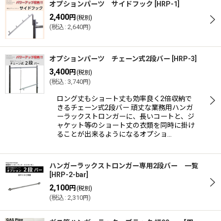
オプションパーツ サイドフック
[
HRP-1
]
2,400
円
(税別)
(
税込
:
2,640
)
円
オプションパーツ チェーン式2段バー
[
HRP-3
]
3,400
円
(税別)
(
税込
:
3,740
)
円
ロング丈もショート丈も効率良く2倍収納で
きるチェーン式2段バー 頑丈な業務用ハンガ
ーラックストロンガーに、長いコートと、ジ
ャケット等のショート丈の衣類を同時に掛け
ることが出来るようになるオプショ…
ハンガーラックストロンガー専用2段バー 一覧
[
HRP-2-bar
]
2,100
円
(税別)
(
税込
:
2,310
)
円