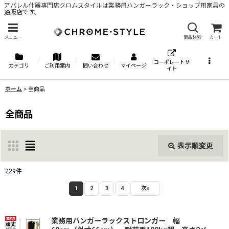
アパレル什器専門店クロムスタイルは業務用ハンガーラック・ショップ用家具の
通販店です。
メニュー
商品検索
カート
コーポレートサ
カテゴリ
ご利用案内
問い合わせ
マイページ
イト
ホーム
>
全商品
全商品
表示順変更
閉じる
229
件
表示数
:
1
2
3
4
次
»
並び順
:
業務用ハンガーラックストロンガー 幅