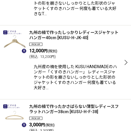
トの形を崩さないしっかりとした形状のジャ
ケットくすのきハンガー 何度も着ている大好
きなT…
九州の楠で作ったしっかりレディースジャケット
ハンガー40cm
[
KUSU-H-JK-40
]
12,000
円
(税別)
(
税込
:
13,200
)
円
九州産の楠を使用した KUSU HANDMADEのハ
ンガー「くすのきハンガー」 レディースジャ
ケットの形を崩さないしっかりとした形状の
ジャケットくすのきハンガー 何度も着ている
大好き…
九州の楠で作ったかさばらない薄型レディースフ
ラットハンガー38cm
[
KUSU-H-F-38
]
3,000
円
(税別)
(
税込
:
3,300
)
円