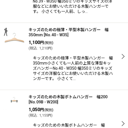
No.39 - W350 幅350ミリのキッズサイズの洋
服などにお使いいただける木製ハンガーで
す。 小さくても一人前、しっ…
キッズのための極薄・平型木製ハンガー 幅
350mm
[
No.40 - W35
]
1,100
円
(税別)
(
税込
:
1,210
)
円
キッズのための極薄・平型木製ハンガー 幅
350mm小さくても一人前の上質な薄型キッ
ズハンガーNo.40 - W350 幅350ミリのキッズ
サイズの洋服などにお使いいただける木製ハ
ンガーです。 小さくて…
キッズのための木製ボトムハンガー 幅200
[
No.09B - W200
]
1,050
円
(税別)
(
税込
:
1,155
)
円
キッズのための木製ボトムハンガー 幅