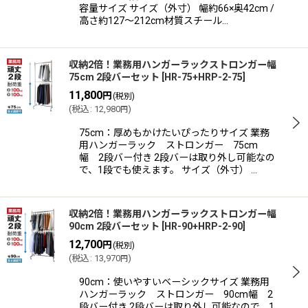
容量サイズ サイズ（外寸） 幅約66×奥42cm /
高さ約127〜212cm材質スチール…
収納2倍！業務用ハンガーラックストロンガー幅
75cm 2段バーセット
[
HR-75+HRP-2-75
]
11,800
円
(税別)
(
税込
:
12,980
)
円
75cm：厚めもかけたいぴったりサイズ 業務
用ハンガーラック ストロンガー 75cm
幅 2段バー付き 2段バーは取り外し可能なの
で、1段でも使えます。 サイズ（外寸） …
収納2倍！業務用ハンガーラックストロンガー幅
90cm 2段バーセット
[
HR-90+HRP-2-90
]
12,700
円
(税別)
(
税込
:
13,970
)
円
90cm：使いやすいベーシックサイズ 業務用
ハンガーラック ストロンガー 90cm幅 2
段バー付き 2段バーは取り外し可能なので、1