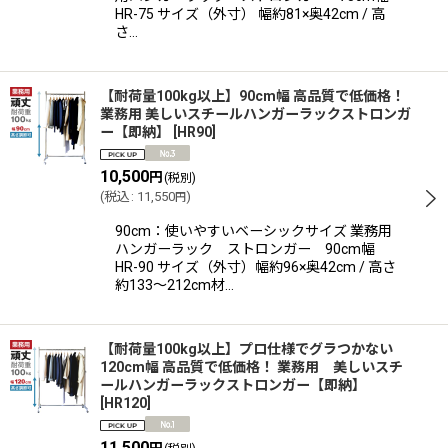
HR-75 サイズ（外寸） 幅約81×奥42cm / 高
さ…
【耐荷量100kg以上】90cm幅 高品質で低価格！
業務用 美しいスチールハンガーラックストロンガ
ー【即納】
[
HR90
]
10,500
円
(税別)
(
税込
:
11,550
)
円
90cm：使いやすいベーシックサイズ 業務用
ハンガーラック ストロンガー 90cm幅
HR-90 サイズ（外寸）幅約96×奥42cm / 高さ
約133〜212cm材…
【耐荷量100kg以上】プロ仕様でグラつかない
120cm幅 高品質で低価格！ 業務用 美しいスチ
ールハンガーラックストロンガー【即納】
[
HR120
]
11,500