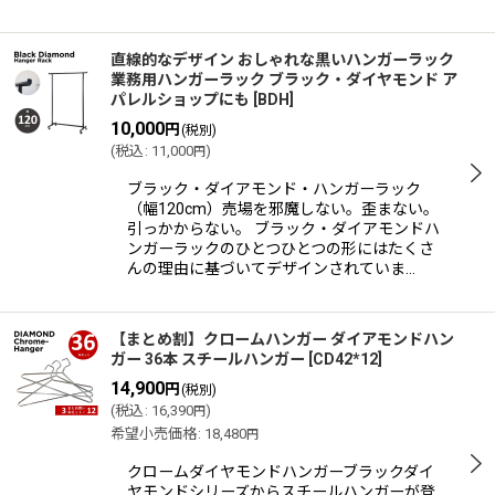
直線的なデザイン おしゃれな黒いハンガーラック
業務用ハンガーラック ブラック・ダイヤモンド ア
パレルショップにも
[
BDH
]
10,000
円
(税別)
(
税込
:
11,000
)
円
ブラック・ダイアモンド・ハンガーラック
（幅120cm）売場を邪魔しない。歪まない。
引っかからない。 ブラック・ダイアモンドハ
ンガーラックのひとつひとつの形にはたくさ
んの理由に基づいてデザインされていま…
【まとめ割】クロームハンガー ダイアモンドハン
ガー 36本 スチールハンガー
[
CD42*12
]
14,900
円
(税別)
(
税込
:
16,390
)
円
希望小売価格
:
18,480
円
クロームダイヤモンドハンガーブラックダイ
ヤモンドシリーズからスチールハンガーが登