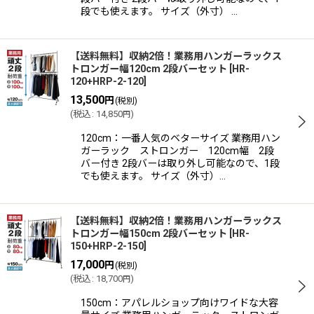
段でも使えます。 サイズ（外寸） …
【送料無料】収納2倍！業務用ハンガーラックス
トロンガー幅120cm 2段バーセット
[
HR-
120+HRP-2-120
]
13,500
円
(税別)
(
税込
:
14,850
)
円
120cm：一番人気のベターサイズ 業務用ハン
ガーラック ストロンガー 120cm幅 2段
バー付き 2段バーは取り外し可能なので、1段
でも使えます。 サイズ（外寸）…
【送料無料】収納2倍！業務用ハンガーラックス
トロンガー幅150cm 2段バーセット
[
HR-
150+HRP-2-150
]
17,000
円
(税別)
(
税込
:
18,700
)
円
150cm：アパレルショップ向けワイドな大容