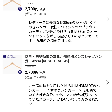
2,700
円
(税別)
(
税込
:
2,970
)
円
レディースに最適な幅38cmのシャツ用くす
のきハンガー 女性のワイシャツやブラウス、
カーディガン等が掛けられる幅38cmのオー
ソドックスながら万能なくすのきハンガーで
す。 九州産の楠を使用した…
防虫・防臭効果のある九州産楠メンズシャツハン
ガー42cm
[
KUSU-H-SH-42
]
2,700
円
(税別)
(
税込
:
2,970
)
円
九州産の楠を使用した KUSU HANDMADEのハ
ンガー、 「くすのきハンガー」 何度も着て
いる大好きなTシャツ、ママが若い頃に使っ
ていたスカーフ、 かわいいねって褒められた
ワ…