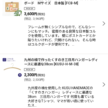
ボード Mサイズ 日本製
[
FCB-M
]
3,600
円
(税別)
(
税込
:
3,960
)
円
フレームが無くシンプルなので、どんなシー
ンにもマッチ。 密度のある良質な日本製コル
クを使用しています。 壁にポストカードとか
貼りたいけれど、穴開けられない。 そんな時
はコルクボードが便利です。 …
九州の楠で作ったくすのき三日月ハンガーレディ
ースに最適な38cm
[
KUSU-H-M-38
]
2,300
円
(税別)
(
税込
:
2,530
)
円
九州産の楠を使用した KUSU HANDMADEの
「くすのきハンガー」 レディースに最適な
38cm 三日月ハンガーです 何度も着ている
大好きなTシャツ、ママが若い頃に使ってい
たス…