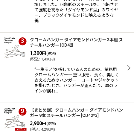
場しました。四角形のスチールを、回転させ
て強度を高めた「ダイヤモンド型」のワイヤ
ー、ブラックダイヤモンドに映えるような
美…
クロームハンガー ダイアモンドハンガー 3本組 ス
チールハンガー
[
CD42
]
1,300
円
(税別)
(
税込
:
1,430
)
円
“一生モノ”を探している人のための、業務用
クロームハンガー― 重い服を、長く、美しく
支えるためのハンガー ―コートやジャケット
を掛けたとき、ハンガーが歪んだり、肩のラ
インが崩れ…
【まとめ割】クロームハンガー ダイアモンドハン
ガー 9本 スチールハンガー
[
CD42*3
]
3,900
円
(税別)
(
税込
:
4,290
)
円