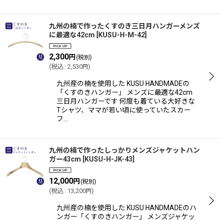
九州の楠で作ったくすのき三日月ハンガーメンズ
に最適な42cm
[
KUSU-H-M-42
]
2,300
円
(税別)
(
税込
:
2,530
)
円
九州産の楠を使用した KUSU HANDMADEの
「くすのきハンガー」 メンズに最適な42cm
三日月ハンガーです 何度も着ている大好きな
Tシャツ、ママが若い頃に使っていたスカー
フ…
九州の楠で作ったしっかりメンズジャケットハン
ガー43cm
[
KUSU-H-JK-43
]
12,000
円
(税別)
(
税込
:
13,200
)
円
九州産の楠を使用した KUSU HANDMADEのハ
ンガー「くすのきハンガー」 メンズジャケッ