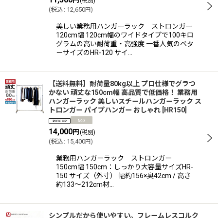
円
(税別)
(
税込
:
12,650
)
円
美しい業務用ハンガーラック ストロンガー
120cm幅 120cm幅のワイドタイプで100キロ
グラムの高い耐荷重・高強度 一番人気のベタ
ーサイズのHR-120 サイ…
【送料無料】耐荷量80kg以上 プロ仕様でグラつ
かない 頑丈な150cm幅 高品質で低価格！ 業務用
ハンガーラック 美しいスチールハンガーラック ス
トロンガー パイプハンガー おしゃれ
[
HR150
]
14,000
円
(税別)
(
税込
:
15,400
)
円
業務用ハンガーラック ストロンガー
150cm幅 150cm：しっかり大容量サイズHR-
150 サイズ（外寸） 幅約156×奥42cm / 高さ
約133〜212cm材…
シンプルだから使いやすい。フレームレスコルク