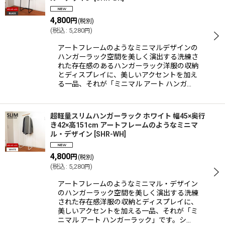
4,800
円
(税別)
(
税込
:
5,280
)
円
アートフレームのようなミニマルデザインの
ハンガーラック空間を美しく演出する洗練さ
れた存在感のあるハンガーラック洋服の収納
とディスプレイに、美しいアクセントを加え
る一品、それが「ミニマル アート ハンガ…
超軽量スリムハンガーラック ホワイト 幅45×奥行
き42×高151cm アートフレームのようなミニマ
ル・デザイン
[
SHR-WH
]
4,800
円
(税別)
(
税込
:
5,280
)
円
アートフレームのようなミニマル・デザイン
のハンガーラック空間を美しく演出する洗練
された存在感洋服の収納とディスプレイに、
美しいアクセントを加える一品、それが「ミ
ニマル アート ハンガーラック」です。シ…