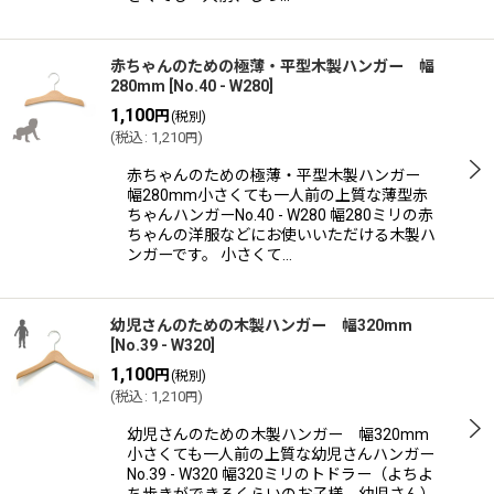
赤ちゃんのための極薄・平型木製ハンガー 幅
280mm
[
No.40 - W280
]
1,100
円
(税別)
(
税込
:
1,210
)
円
赤ちゃんのための極薄・平型木製ハンガー
幅280mm小さくても一人前の上質な薄型赤
ちゃんハンガーNo.40 - W280 幅280ミリの赤
ちゃんの洋服などにお使いいただける木製ハ
ンガーです。 小さくて…
幼児さんのための木製ハンガー 幅320mm
[
No.39 - W320
]
1,100
円
(税別)
(
税込
:
1,210
)
円
幼児さんのための木製ハンガー 幅320mm
小さくても一人前の上質な幼児さんハンガー
No.39 - W320 幅320ミリのトドラー（よちよ
ち歩きができるくらいのお子様、幼児さん）