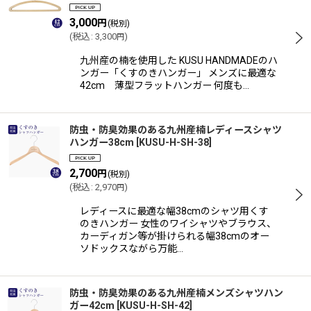
3,000
円
(税別)
(
税込
:
3,300
)
円
九州産の楠を使用した KUSU HANDMADEのハ
ンガー「くすのきハンガー」 メンズに最適な
42cm 薄型フラットハンガー 何度も…
防虫・防臭効果のある九州産楠レディースシャツ
ハンガー38cm
[
KUSU-H-SH-38
]
2,700
円
(税別)
(
税込
:
2,970
)
円
レディースに最適な幅38cmのシャツ用くす
のきハンガー 女性のワイシャツやブラウス、
カーディガン等が掛けられる幅38cmのオー
ソドックスながら万能…
防虫・防臭効果のある九州産楠メンズシャツハン
ガー42cm
[
KUSU-H-SH-42
]