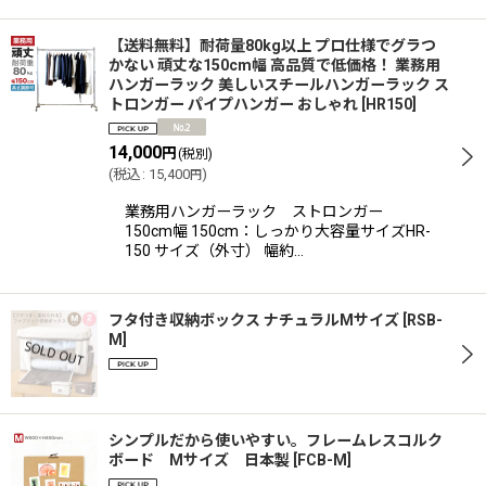
【送料無料】耐荷量80kg以上 プロ仕様でグラつ
かない 頑丈な150cm幅 高品質で低価格！ 業務用
ハンガーラック 美しいスチールハンガーラック ス
トロンガー パイプハンガー おしゃれ
[
HR150
]
14,000
円
(税別)
(
税込
:
15,400
)
円
業務用ハンガーラック ストロンガー
150cm幅 150cm：しっかり大容量サイズHR-
150 サイズ（外寸） 幅約…
フタ付き収納ボックス ナチュラルMサイズ
[
RSB-
M
]
シンプルだから使いやすい。フレームレスコルク
ボード Mサイズ 日本製
[
FCB-M
]