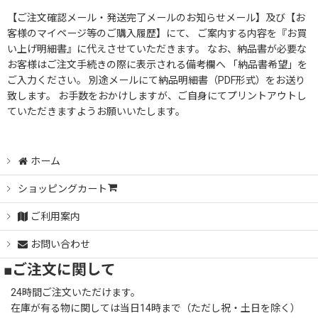
業務用ハンガーラック用 オプションパーツ
【ご注文確認メール・発送完了メールのお知らせメール】及び【お
客様のマイページ等のご購入履歴】にて、 ご案内する内容を『お買
物流用重量ハンガーラック
ガス管ハンガーラック
い上げ明細書』に代えさせていただきます。 なお、納品書が必要な
お客様はご注文手続きの際に表示される備考欄へ 「納品書希望」を
クロムハンガー
ご入力ください。 別途メールにて納品明細書（PDF形式）をお送り
アイアンハンガーラック
致します。 お手数をおかけしますが、ご自身にてプリントアウトし
ストロンガー
ていただきますようお願いいたします。
デザインハンガーラック
ハンガー
ホーム
ショッピングカート
ディスプレーケース
ご利用案内
店舗用什器・家具
お問い合わせ
■ご注文に関して
デスク収納シオン木製収納ボックス
24時間ご注文いただけます。
収納ボックス
在庫が有る物に関しては当日14時まで（ただし祝・土日を除く）