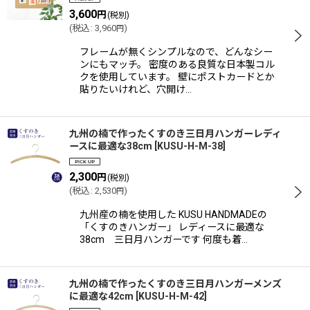
3,600
円
(税別)
(
税込
:
3,960
)
円
フレームが無くシンプルなので、どんなシー
ンにもマッチ。 密度のある良質な日本製コル
クを使用しています。 壁にポストカードとか
貼りたいけれど、穴開け…
九州の楠で作ったくすのき三日月ハンガーレディ
ースに最適な38cm
[
KUSU-H-M-38
]
2,300
円
(税別)
(
税込
:
2,530
)
円
九州産の楠を使用した KUSU HANDMADEの
「くすのきハンガー」 レディースに最適な
38cm 三日月ハンガーです 何度も着…
九州の楠で作ったくすのき三日月ハンガーメンズ
に最適な42cm
[
KUSU-H-M-42
]