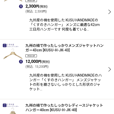
2,300
円
(税別)
(
税込
:
2,530
)
円
九州産の楠を使用した KUSU HANDMADEの
「くすのきハンガー」 メンズに最適な42cm
三日月ハンガーです 何度も着ている…
九州の楠で作ったしっかりメンズジャケットハン
ガー43cm
[
KUSU-H-JK-43
]
12,000
円
(税別)
(
税込
:
13,200
)
円
九州産の楠を使用した KUSU HANDMADEのハ
ンガー「くすのきハンガー」 メンズジャケッ
トの形を崩さないしっかりとした形状のジャ
ケット…
九州の楠で作ったしっかりレディースジャケット
ハンガー40cm
[
KUSU-H-JK-40
]