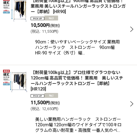
【耐荷量100kg以上】90cm幅 高品質で低価格！
業務用 美しいスチールハンガーラックストロンガ
ー【即納】
[
HR90
]
10,500
円
(税別)
(
税込
:
11,550
)
円
90cm：使いやすいベーシックサイズ 業務用
ハンガーラック ストロンガー 90cm幅
HR-90 サイズ（外寸）幅…
【耐荷量100kg以上】プロ仕様でグラつかない
120cm幅 高品質で低価格！ 業務用 美しいスチ
ールハンガーラックストロンガー【即納】
[
HR120
]
11,500
円
(税別)
(
税込
:
12,650
)
円
美しい業務用ハンガーラック ストロンガー
120cm幅 120cm幅のワイドタイプで100キロ
グラムの高い耐荷重・高強度 一番人気のベ…