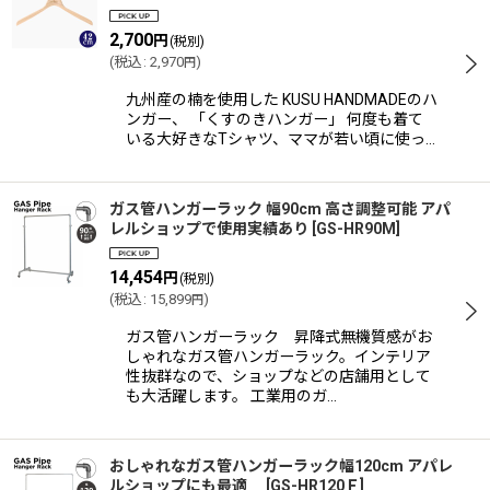
2,700
円
(税別)
(
税込
:
2,970
)
円
九州産の楠を使用した KUSU HANDMADEのハ
ンガー、 「くすのきハンガー」 何度も着て
いる大好きなTシャツ、ママが若い頃に使っ…
ガス管ハンガーラック 幅90cm 高さ調整可能 アパ
レルショップで使用実績あり
[
GS-HR90M
]
14,454
円
(税別)
(
税込
:
15,899
)
円
ガス管ハンガーラック 昇降式無機質感がお
しゃれなガス管ハンガーラック。インテリア
性抜群なので、ショップなどの店舗用として
も大活躍します。 工業用のガ…
おしゃれなガス管ハンガーラック幅120cm アパレ
ルショップにも最適
[
GS-HR120Ｆ
]