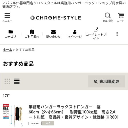
アパレル什器専門店クロムスタイルは業務用ハンガーラック・ショップ用家具の
通販店です。
メニュー
商品検索
カート
コーポレートサ
カテゴリ
ご利用案内
問い合わせ
マイページ
イト
ホーム
>
おすすめ商品
おすすめ商品
表示順変更
閉じる
17
件
表示数
:
業務用ハンガーラックストロンガー 幅
60cm（外寸66cm） 耐荷重100kg超 高さ2メ
ートル超 高品質・良質デザイン・低価格
[
HR60
]
並び順
: