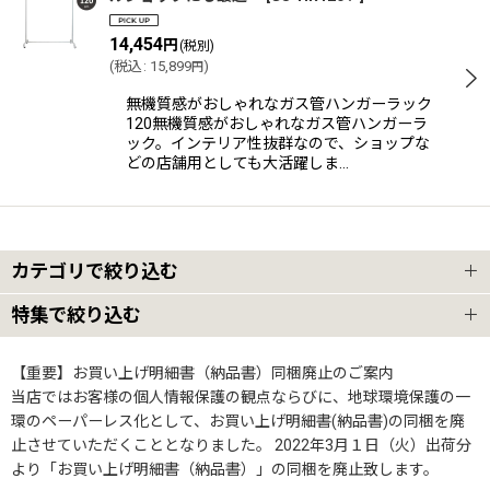
14,454
円
(税別)
(
税込
:
15,899
)
円
無機質感がおしゃれなガス管ハンガーラック
120無機質感がおしゃれなガス管ハンガーラ
ック。インテリア性抜群なので、ショップな
どの店舗用としても大活躍しま…
カテゴリで絞り込む
特集で絞り込む
業務用ハンガーラック
ハンガーラック4本セット
【重要】お買い上げ明細書（納品書）同梱廃止のご案内
業務用Z型ハンガーラック
当店ではお客様の個人情報保護の観点ならびに、地球環境保護の一
環のペーパーレス化として、お買い上げ明細書(納品書)の同梱を廃
ハンガーラック3本セット
業務用Wハンガーラック
止させていただくこととなりました。 2022年3月１日（火）出荷分
より「お買い上げ明細書（納品書）」の同梱を廃止致します。
業務用ハンガーラックストロンガー2段バーセット