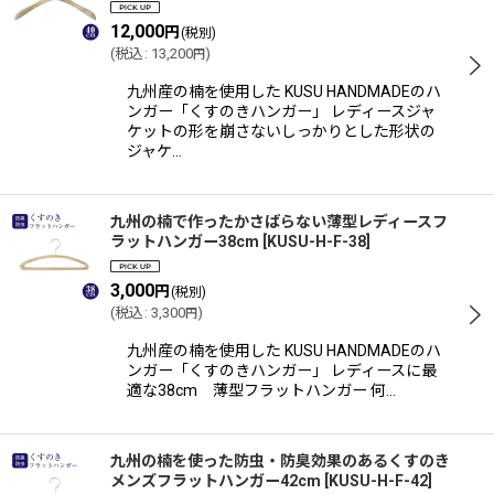
12,000
円
(税別)
(
税込
:
13,200
)
円
九州産の楠を使用した KUSU HANDMADEのハ
ンガー「くすのきハンガー」 レディースジャ
ケットの形を崩さないしっかりとした形状の
ジャケ…
九州の楠で作ったかさばらない薄型レディースフ
ラットハンガー38cm
[
KUSU-H-F-38
]
3,000
円
(税別)
(
税込
:
3,300
)
円
九州産の楠を使用した KUSU HANDMADEのハ
ンガー「くすのきハンガー」 レディースに最
適な38cm 薄型フラットハンガー 何…
九州の楠を使った防虫・防臭効果のあるくすのき
メンズフラットハンガー42cm
[
KUSU-H-F-42
]