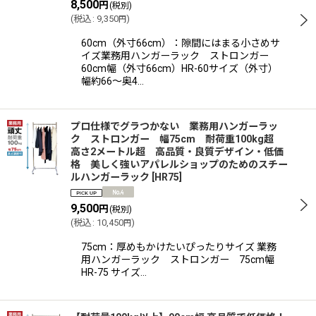
8,500
円
(税別)
(
税込
:
9,350
)
円
絞り込む
60cm（外寸66cm）：隙間にはまる小さめサ
イズ業務用ハンガーラック ストロンガー
60cm幅（外寸66cm）HR-60サイズ（外寸）
幅約66〜奥4…
プロ仕様でグラつかない 業務用ハンガーラッ
ク ストロンガー 幅75cm 耐荷重100kg超
高さ2メートル超 高品質・良質デザイン・低価
格 美しく強いアパレルショップのためのスチー
ルハンガーラック
[
HR75
]
9,500
円
(税別)
(
税込
:
10,450
)
円
75cm：厚めもかけたいぴったりサイズ 業務
用ハンガーラック ストロンガー 75cm幅
HR-75 サイズ…