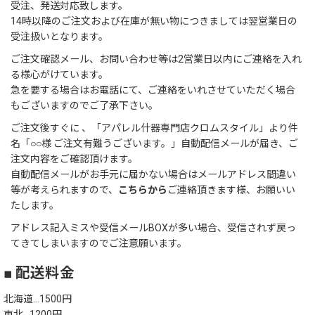
受注、発送対応致します。
14時以降のご注文および在庫が無い物につきましては翌営業日の
フェイクグリーン
受注扱いとなります。
ご注文確認メール、お問い合わせ等は2営業日以内にご連絡を入れ
ミラー/時計
る様心がけています。
急を要する場合はお電話にて、ご連絡をいれさせていただく場合
メッセージボード
もございますのでご了承下さい。
ご注文後すぐに 、「アパレル什器専門店クロムスタイル」より件
ステーショナリー
名「○○様 ご注文有難うございます。」自動配信メールが届き、ご
注文内容をご確認頂けます。
自動配信メールがお手元に届かない場合はメールアドレス間違い
ランチバッグ
等が考えられますので、
こちらから
ご連絡頂きます様、お願いい
たします。
アドレス記入ミスや受信メールBOXが多い場合、受信されず戻っ
てきてしまいますのでご注意願います。
■ 配送料金
北海道…1500円
東北…1200円