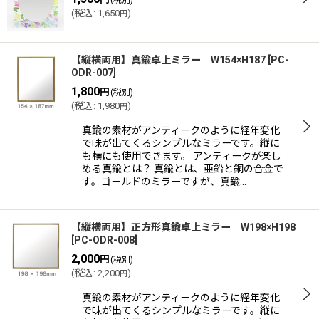
(税別)
(
税込
:
1,650
)
円
【縦横両用】真鍮卓上ミラー W154×H187
[
PC-
ODR-007
]
1,800
円
(税別)
(
税込
:
1,980
)
円
真鍮の素材がアンティークのように経年変化
で味が出てくるシンプルなミラーです。縦に
も横にも使用できます。 アンティークが楽し
める真鍮とは？ 真鍮とは、亜鉛と銅の合金で
す。ゴールドのミラーですが、真鍮…
【縦横両用】正方形真鍮卓上ミラー W198×H198
[
PC-ODR-008
]
2,000
円
(税別)
(
税込
:
2,200
)
円
真鍮の素材がアンティークのように経年変化
で味が出てくるシンプルなミラーです。縦に