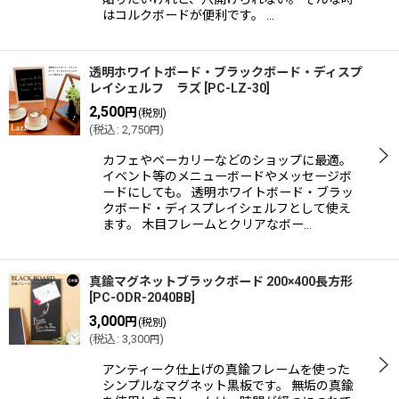
はコルクボードが便利です。 …
透明ホワイトボード・ブラックボード・ディスプ
レイシェルフ ラズ
[
PC-LZ-30
]
2,500
円
(税別)
(
税込
:
2,750
)
円
カフェやベーカリーなどのショップに最適。
イベント等のメニューボードやメッセージボ
ードにしても。 透明ホワイトボード・ブラッ
クボード・ディスプレイシェルフとして使え
ます。 木目フレームとクリアなボー…
真鍮マグネットブラックボード 200×400長方形
[
PC-ODR-2040BB
]
3,000
円
(税別)
(
税込
:
3,300
)
円
アンティーク仕上げの真鍮フレームを使った
シンプルなマグネット黒板です。 無垢の真鍮