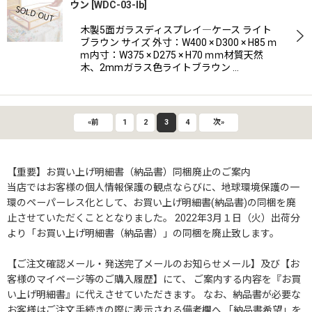
ウン
[
WDC-03-lb
]
木製5面ガラスディスプレイ―ケース ライト
ブラウン サイズ 外寸：W400 × D300 × H85 ｍ
ｍ内寸：W375 × D275 × H70 ｍｍ材質天然
木、2mmガラス色ライトブラウン …
«
前
1
2
3
4
次
»
【重要】お買い上げ明細書（納品書）同梱廃止のご案内
当店ではお客様の個人情報保護の観点ならびに、地球環境保護の一
環のペーパーレス化として、お買い上げ明細書(納品書)の同梱を廃
止させていただくこととなりました。 2022年3月１日（火）出荷分
より「お買い上げ明細書（納品書）」の同梱を廃止致します。
【ご注文確認メール・発送完了メールのお知らせメール】及び【お
客様のマイページ等のご購入履歴】にて、 ご案内する内容を『お買
い上げ明細書』に代えさせていただきます。 なお、納品書が必要な
お客様はご注文手続きの際に表示される備考欄へ 「納品書希望」を