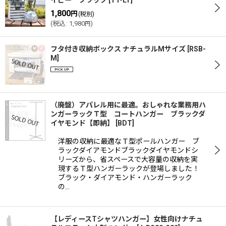
イビー ブラック
[
TT-LT
]
1,800
円
(税別)
(
税込
:
1,980
)
円
フタ付き収納ボックス ナチュラルMサイズ
[
RSB-
M
]
（廃盤）アパレル用に最適。おしゃれな業務用ハ
ンガーラックＴ型 コートハンガー ブラックダ
イヤモンド【即納】
[
BDT
]
洋服の収納に最適なＴ型ポールハンガー ブ
ラックダイアモンドブラックダイヤモンドシ
リーズから、省スペースで大容量の収納を実
現するＴ型ハンガーラックが登場しました！
ブラック・ダイアモンド・ハンガーラック
の…
【レディースTシャツハンガー】女性向けナチュ