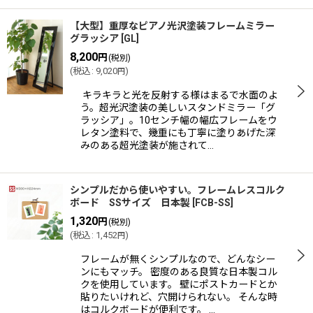
【大型】重厚なピアノ光沢塗装フレームミラー
グラッシア
[
GL
]
8,200
円
(税別)
(
税込
:
9,020
)
円
キラキラと光を反射する様はまるで水面のよ
う。超光沢塗装の美しいスタンドミラー「グ
ラッシア」。10センチ幅の幅広フレームをウ
レタン塗料で、幾重にも丁寧に塗りあげた深
みのある超光塗装が施されて…
シンプルだから使いやすい。フレームレスコルク
ボード SSサイズ 日本製
[
FCB-SS
]
1,320
円
(税別)
(
税込
:
1,452
)
円
フレームが無くシンプルなので、どんなシー
ンにもマッチ。 密度のある良質な日本製コル
クを使用しています。 壁にポストカードとか
貼りたいけれど、穴開けられない。 そんな時
はコルクボードが便利です。 …