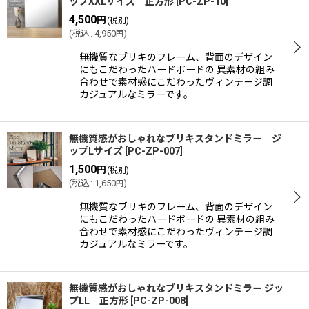
ップXXLサイズ 正方形
[
PC-ZP-10
]
4,500
円
(税別)
絞り込む
(
税込
:
4,950
)
円
無機質なブリキのフレーム、背面のデザイン
にもこだわったハードボードの 異素材の組み
合わせで素材感にこだわったヴィンテージ調
カジュアルなミラーです。
無機質感がおしゃれなブリキスタンドミラー ジ
ップLサイズ
[
PC-ZP-007
]
1,500
円
(税別)
(
税込
:
1,650
)
円
無機質なブリキのフレーム、背面のデザイン
にもこだわったハードボードの 異素材の組み
合わせで素材感にこだわったヴィンテージ調
カジュアルなミラーです。
無機質感がおしゃれなブリキスタンドミラー ジッ
プLL 正方形
[
PC-ZP-008
]