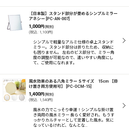
【日本製】スタンド部分が畳めるシンプルミラー
アネシー
[
PC-AN-007
]
1,000
円
(税別)
(
税込
:
1,100
)
円
シンプルで軽量なアルミ仕様の卓上スタンド
ミラー。スタンド部分は折りたため、収納に
も困りません。 左右のビス部分で、ミラー角
度の調整が可能なので、遣いやすい角度にし
て、ご使用になれます。
風水効果のある八角ミラー Ｓサイズ 15cm 【掛
け置き両方使用可】
[
PC-OCM-15
]
1,400
円
(税別)
(
税込
:
1,540
)
円
風水の力でこっそり幸運！シンプルな掛け置
き両用の風水ミラー 長らく愛好され、もうす
っかりカルチャーとして定着した風水。気に
なっているけれど、なんとな…