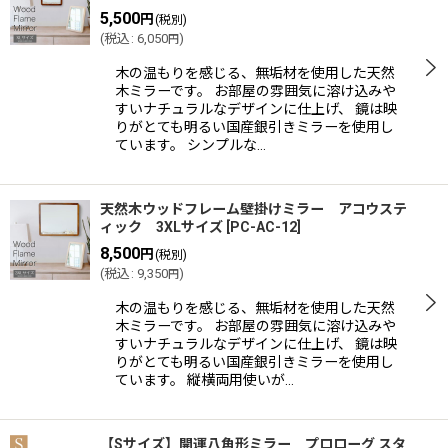
5,500
円
(税別)
(
税込
:
6,050
)
円
木の温もりを感じる、無垢材を使用した天然
木ミラーです。 お部屋の雰囲気に溶け込みや
すいナチュラルなデザインに仕上げ、 鏡は映
りがとても明るい国産銀引きミラーを使用し
ています。 シンプルな…
天然木ウッドフレーム壁掛けミラー アコウステ
ィック 3XLサイズ
[
PC-AC-12
]
8,500
円
(税別)
(
税込
:
9,350
)
円
木の温もりを感じる、無垢材を使用した天然
木ミラーです。 お部屋の雰囲気に溶け込みや
すいナチュラルなデザインに仕上げ、 鏡は映
りがとても明るい国産銀引きミラーを使用し
ています。 縦横両用使いが…
【Sサイズ】開運八角形ミラー プロローグ スタ