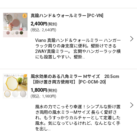
真鍮ハンド＆ウォールミラー
[
PC-VN
]
2,400
円
(税別)
(
税込
:
2,640
)
円
Viano 真鍮ハンド＆ウォールミラー ハンガー
ラック周りの身支度に便利。壁掛けできる
2WAY真鍮ミラー。 玄関やハンガーラック横
にも設置しやすい、壁掛…
風水効果のある八角ミラー Ｍサイズ 20.5cm
【掛け置き両方使用可】
[
PC-OCM-20
]
1,800
円
(税別)
(
税込
:
1,980
)
円
風水の力でこっそり幸運！シンプルな掛け置
き両用の風水ミラーMサイズ 長らく愛好さ
れ、もうすっかりカルチャーとして定着した
風水。気になっているけれど、なんとなく手
を出し…