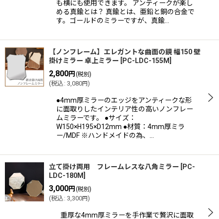
も横にも使用できます。 アンティークが楽し
める真鍮とは？ 真鍮とは、亜鉛と銅の合金で
す。ゴールドのミラーですが、真鍮…
【ノンフレーム】エレガントな曲面の鏡 幅150 壁
掛けミラー 卓上ミラー
[
PC-LDC-155M
]
2,800
円
(税別)
(
税込
:
3,080
)
円
●4mm厚ミラーのエッジをアンティークな形
に面取りしたインテリア性の高いノンフレー
ムミラーです。 ●サイズ：
W150×H195×D12mm ●材質：4mm厚ミラ
ー/MDF ※ハンドメイドの為、…
立て掛け両用 フレームレスな八角ミラー
[
PC-
LDC-180M
]
3,000
円
(税別)
(
税込
:
3,300
)
円
重厚な4mm厚ミラーを手作業で贅沢に面取