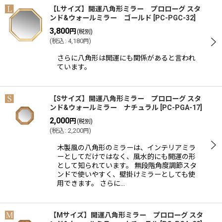
【Lサイズ】開運八角形ミラー プロローグ スタ
ンド&ウォールミラー ゴールド
[
PC-PGC-32
]
3,800
円
(税別)
(
税込
:
4,180
)
円
さらに八角形は開運にも関係があると言われ
ています。
【Sサイズ】開運八角形ミラー プロローグ スタ
ンド&ウォールミラー ナチュラル
[
PC-PGA-17
]
2,000
円
(税別)
(
税込
:
2,200
)
円
木製風の八角形のミラーは、インテリアミラ
ーとしてだけではなく、風水的にも開運の形
として知られています。 無段階角度調節スタ
ンドで使いやすく、壁掛けミラーとしても使
用できます。 さらに…
【Mサイズ】開運八角形ミラー プロローグ スタ