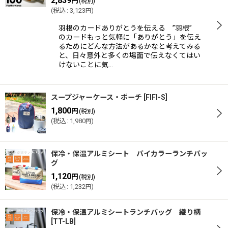
2,839
円
(税別)
(
税込
:
3,123
)
円
羽根のカードありがとうを伝える ”羽根”
のカードもっと気軽に「ありがとう」を伝え
るためにどんな方法があるかなと考えてみる
と、日々意外と多くの場面で伝えなくてはい
けないことに気…
スープジャーケース・ポーチ
[
FIFI-S
]
1,800
円
(税別)
(
税込
:
1,980
)
円
保冷・保温アルミシート バイカラーランチバッ
グ
1,120
円
(税別)
(
税込
:
1,232
)
円
保冷・保温アルミシートランチバッグ 織り柄
[
TT-LB
]