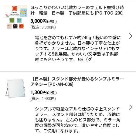
ほっこりかわいい北欧カラ―のフェルト壁掛け時
計 軽量 日本製 子供部屋にも
[
PC-TOC-200
]
3,000
円
(税別)
(
税込
:
3,300
)
円
電池を含めてもわずか約240g！軽いので壁に
負担がかかりません。日本製の丁寧な仕上が
りです。カラーは北欧風なインテリアにもマ
ッチする5色展開。かわいい文字盤は子供部
屋にも合いそうです。 GR（グ…
【日本製】スタンド部分が畳めるシンプルミラー
アネシー
[
PC-AN-008
]
1,300
円
(税別)
(
税込
:
1,430
)
円
シンプルで軽量なアルミ仕様の卓上スタンド
ミラー。スタンド部分は折りたため、収納に
も困りません。 左右のビス部分で、ミラー角
度の調整が可能なので、遣いやすい角度にし
て、ご使用になれます。