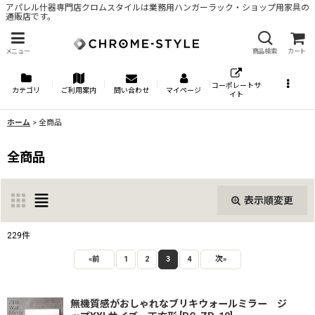
アパレル什器専門店クロムスタイルは業務用ハンガーラック・ショップ用家具の
通販店です。
メニュー
商品検索
カート
コーポレートサ
カテゴリ
ご利用案内
問い合わせ
マイページ
イト
ホーム
>
全商品
全商品
表示順変更
閉じる
229
件
表示数
:
«
前
1
2
3
4
次
»
並び順
:
無機質感がおしゃれなブリキウォールミラー ジ