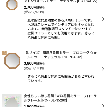
ンド&ウォールミラー ナチュラル
[
PC-PGA-22
]
2,700
円
(税別)
(
税込
:
2,970
)
円
風水的に開運効果のある八角形ミラーです。
木製風フレームでインテリアにもすっとなじ
みます。 無段階調節スタンドで使いやすく、
壁掛けミラーとしても使用できます。 さらに
八角形は開運にも関…
【Lサイズ】開運八角形ミラー プロローグ ウォ
ールミラー ナチュラル
[
PC-PGA-32
]
3,800
円
(税別)
(
税込
:
4,180
)
円
さらに八角形は開運にも関係があると言われ
ています。
女性らしい押し花風 3WAY花柄ミラー フローラ
ルフレーム
[
PC-FDL-1520C
]
1,500
円