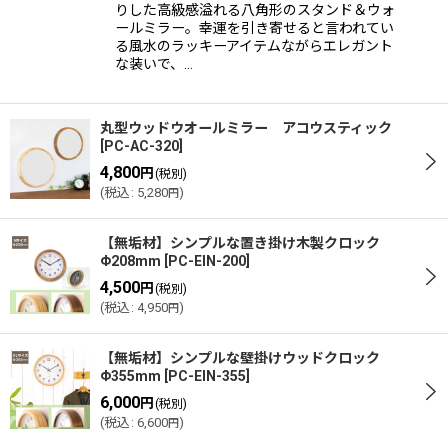
りした高級感溢れる八角形のスタンド＆ウォ
ールミラー。幸運を引き寄せると言われてい
る風水のラッキーアイテムながらエレガント
な装いで、…
丸型ウッドウオールミラー アコウスティック
[
PC-AC-320
]
4,800
円
(税別)
(
税込
:
5,280
)
円
【無垢材】シンプルな置き掛け木製クロック
Φ208mm
[
PC-EIN-200
]
4,500
円
(税別)
(
税込
:
4,950
)
円
【無垢材】シンプルな壁掛けウッドクロック
Φ355mm
[
PC-EIN-355
]
6,000
円
(税別)
(
税込
:
6,600
)
円