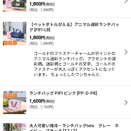
1,800
円
(税別)
(
税込
:
1,980
)
円
【ペットボトルが入る】アニマル迷彩ランチバッ
グ
[
FIFI-LB
]
1,800
円
(税別)
(
税込
:
1,980
)
円
ゴールドのファスナーチャームがポイントの
アニマル迷彩ランチバッグ。 アクセントの迷
彩柄。迷彩柄とゴールドの文字、ゴールドの
ファスナーが大人っぽくアクセントになって
います。 ちょっとしたワンちゃんと…
ランチバッグ PIPI ピンク
[
PP-D-PK
]
1,600
円
(税別)
(
税込
:
1,760
)
円
大人可愛い保冷・ランチバッグtete グレー ネ