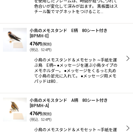
を使用したフレームは、時間が経つにつれて
色合いが変化して深みが出ます。 黒板面はス
チール製でマグネットをつけること…
小鳥のメモスタンド E柄 80シート付き
[
BPMH-E
]
476
円
(税別)
(
税込
:
524
)
円
小鳥のメモスタンド＆メモセット ~手紙を運
ぶ鳥 E柄~ ●メッセージを運ぶ小鳥タイプの
メモホルダー。 ●メッセージをくるっと丸め
て小鳥の足元に入れて。 ●メッセージ用メモ
パッドは80…
小鳥のメモスタンド A柄 80シート付き
[
BPMH-A
]
476
円
(税別)
(
税込
:
524
)
円
小鳥のメモスタンド＆メモセット ~手紙を運